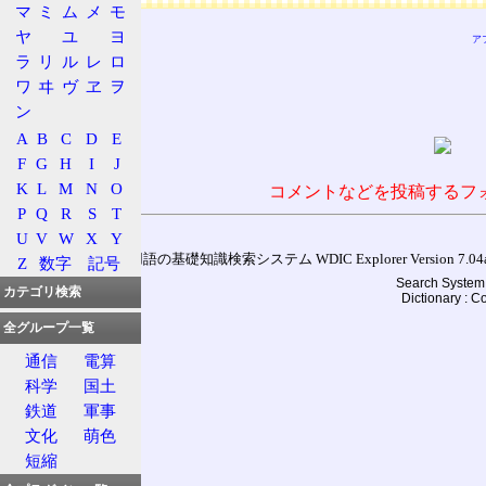
マ
ミ
ム
メ
モ
ヤ
ユ
ヨ
ア
ラ
リ
ル
レ
ロ
ワ
ヰ
ヴ
ヱ
ヲ
ン
A
B
C
D
E
F
G
H
I
J
K
L
M
N
O
コメントなどを投稿するフ
P
Q
R
S
T
U
V
W
X
Y
通信用語の基礎知識検索システム WDIC Explorer Version 7.04a (
Z
数字
記号
Search System 
カテゴリ検索
Dictionary : 
全グループ一覧
通信
電算
科学
国土
鉄道
軍事
文化
萌色
短縮