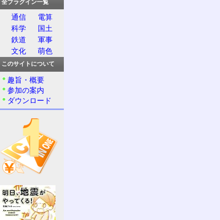
全プラグイン一覧
通信
電算
科学
国土
鉄道
軍事
文化
萌色
このサイトについて
趣旨・概要
参加の案内
ダウンロード