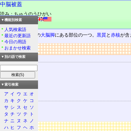
中脳被蓋
読み：ちゅうのうひがい
外語：
tegmentum
▼機能別検索
品詞：名詞
人気検索語
中脳
のうち広義の
大脳脚
にある部位の一つ。
黒質
と
赤核
が含
最近の更新語
今日の用語
リンク
おまかせ検索
▼別の語で検索
器官の所属
脳
脳幹
中脳
▼索引検索
大脳脚
ア
イ
ウ
エ
オ
該当する器官
カ
キ
ク
ケ
コ
黒質
サ
シ
ス
セ
ソ
赤核
タ
チ
ツ
テ
ト
ナ
ニ
ヌ
ネ
ノ
広告
ハ
ヒ
フ
ヘ
ホ