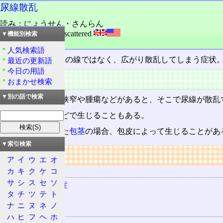
尿線散乱
読み：にょうせん・さんらん
外語：
urine stream scattered
▼機能別検索
品詞：名詞
人気検索語
排尿
時、
尿
が1本の線ではなく、広がり散乱してしまう症状
最近の更新語
今日の用語
概要
おまかせ検索
▼別の語で検索
外尿道口
周辺に狭窄や腫瘍などがあると、そこで尿線が散乱
前立腺肥大症
などで生じることもある。
小児包茎を含めた
包茎
の場合、包皮によって生じることがあ
▼索引検索
リンク
ア
イ
ウ
エ
オ
カ
キ
ク
ケ
コ
用語の所属
サ
シ
ス
セ
ソ
前立腺肥大症
タ
チ
ツ
テ
ト
排尿
ナ
ニ
ヌ
ネ
ノ
関連する用語
ハ
ヒ
フ
ヘ
ホ