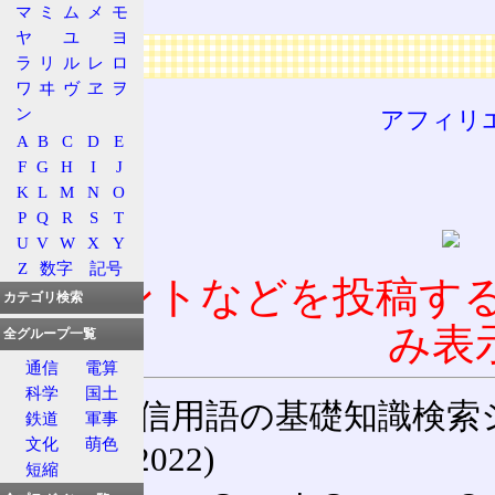
尿
マ
ミ
ム
メ
モ
ヤ
ユ
ヨ
広告
ラ
リ
ル
レ
ロ
ワ
ヰ
ヴ
ヱ
ヲ
ン
アフィリ
A
B
C
D
E
F
G
H
I
J
K
L
M
N
O
P
Q
R
S
T
U
V
W
X
Y
Z
数字
記号
コメントなどを投稿す
カテゴリ検索
み表
全グループ一覧
通信
電算
科学
国土
通信用語の基礎知識検索システム W
鉄道
軍事
文化
萌色
(27-May-2022)
短縮