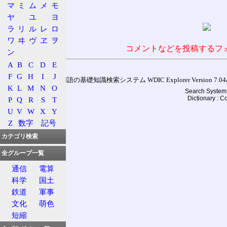
マ
ミ
ム
メ
モ
ヤ
ユ
ヨ
ラ
リ
ル
レ
ロ
ワ
ヰ
ヴ
ヱ
ヲ
コメントなどを投稿するフ
ン
A
B
C
D
E
F
G
H
I
J
通信用語の基礎知識検索システム WDIC Explorer Version 7.04a (
K
L
M
N
O
Search System 
Dictionary : 
P
Q
R
S
T
U
V
W
X
Y
Z
数字
記号
カテゴリ検索
全グループ一覧
通信
電算
科学
国土
鉄道
軍事
文化
萌色
短縮