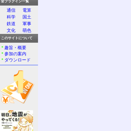
全プラグイン一覧
通信
電算
科学
国土
鉄道
軍事
文化
萌色
このサイトについて
趣旨・概要
参加の案内
ダウンロード