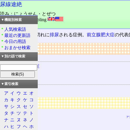
尿線途絶
読み：にょうせん・とぜつ
外語：
terminal dribbling
▼機能別検索
品詞：名詞
人気検索語
尿
が、途切れ途切れに
排尿
される症例。
前立腺肥大症
の代表
最近の更新語
今日の用語
リンク
おまかせ検索
▼別の語で検索
用語の所属
前立腺肥大症
排尿
関連する用語
▼索引検索
尿
ア
イ
ウ
エ
オ
カ
キ
ク
ケ
コ
広告
サ
シ
ス
セ
ソ
タ
チ
ツ
テ
ト
ア
ナ
ニ
ヌ
ネ
ノ
ハ
ヒ
フ
ヘ
ホ