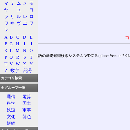
マ
ミ
ム
メ
モ
ヤ
ユ
ヨ
ラ
リ
ル
レ
ロ
ワ
ヰ
ヴ
ヱ
ヲ
ン
A
B
C
D
E
コ
F
G
H
I
J
K
L
M
N
O
通信用語の基礎知識検索システム WDIC Explorer Version 7.04a (
P
Q
R
S
T
U
V
W
X
Y
Z
数字
記号
カテゴリ検索
全グループ一覧
通信
電算
科学
国土
鉄道
軍事
文化
萌色
短縮