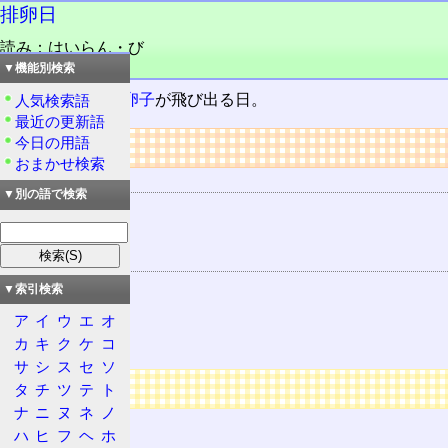
排卵日
読み：はいらん・び
品詞：名詞
▼機能別検索
卵巣
から
卵管
へ
卵子
が飛び出る日。
人気検索語
最近の更新語
今日の用語
リンク
おまかせ検索
関連する器官
▼別の語で検索
卵巣
卵管
関連する用語
排卵
▼索引検索
卵子
ア
イ
ウ
エ
オ
オギノ式
カ
キ
ク
ケ
コ
サ
シ
ス
セ
ソ
広告
タ
チ
ツ
テ
ト
ナ
ニ
ヌ
ネ
ノ
ハ
ヒ
フ
ヘ
ホ