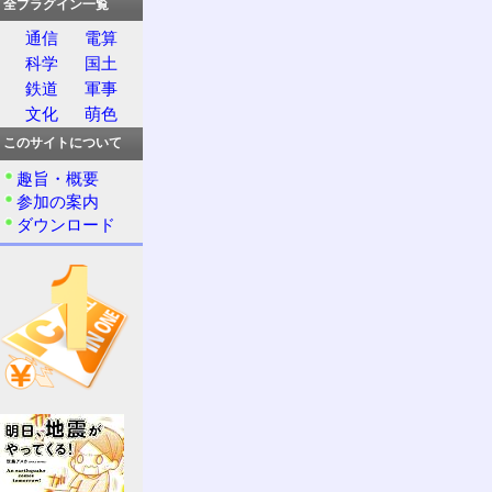
全プラグイン一覧
通信
電算
科学
国土
鉄道
軍事
文化
萌色
このサイトについて
趣旨・概要
参加の案内
ダウンロード