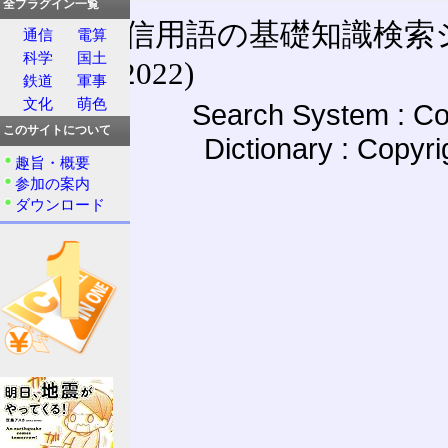
全プラグイン一覧
通信用語の基礎知識検索システム W
通信
電算
科学
国土
(27-May-2022)
鉄道
軍事
文化
萌色
Search System : Co
このサイトについて
Dictionary : Copyr
趣旨・概要
参加の案内
ダウンロード