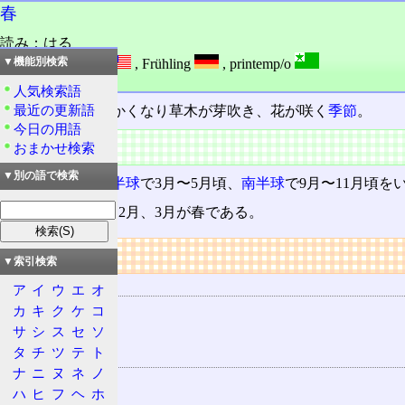
春
読み：はる
外語：
spring
,
Frühling
,
printemp/o
▼機能別検索
品詞：名詞
人気検索語
最近の更新語
四季
の一つ。暖かくなり草木が芽吹き、花が咲く
季節
。
今日の用語
特徴
おまかせ検索
▼別の語で検索
太陽暦では、
北半球
で3月〜5月頃、
南半球
で9月〜11月頃を
旧暦では、1月、2月、3月が春である。
リンク
▼索引検索
用語の所属
ア
イ
ウ
エ
オ
季節
カ
キ
ク
ケ
コ
サ
シ
ス
セ
ソ
四季
タ
チ
ツ
テ
ト
関連する用語
ナ
ニ
ヌ
ネ
ノ
春一番
ハ
ヒ
フ
ヘ
ホ