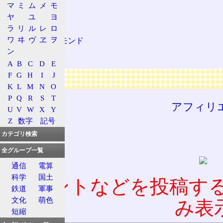
春分
マ
ミ
ム
メ
モ
春の彼岸
ヤ
ユ
ヨ
春の大三角
ラ
リ
ル
レ
ロ
ワ
ヰ
ヴ
ヱ
ヲ
春のダイアモンド
ン
春の大曲線
A
B
C
D
E
F
G
H
I
J
広告
K
L
M
N
O
P
Q
R
S
T
アフィリ
U
V
W
X
Y
Z
数字
記号
カテゴリ検索
全グループ一覧
通信
電算
科学
国土
コメントなどを投稿す
鉄道
軍事
文化
萌色
み表
短縮