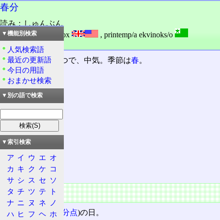
春分
読み：しゅんぶん
外語：
vernal equinox
,
printemp/a ekvinoks/o
▼機能別検索
品詞：名詞
人気検索語
最近の更新語
二十四節気
の一つで、中気。季節は
春
。
今日の用語
おまかせ検索
目次
▼別の語で検索
概要
特徴
暦
気候
▼索引検索
祝日
ア
イ
ウ
エ
オ
前後の節季
カ
キ
ク
ケ
コ
サ
シ
ス
セ
ソ
概要
タ
チ
ツ
テ
ト
ナ
ニ
ヌ
ネ
ノ
太陽
黄経
が0°(
春分点
)の日。
ハ
ヒ
フ
ヘ
ホ