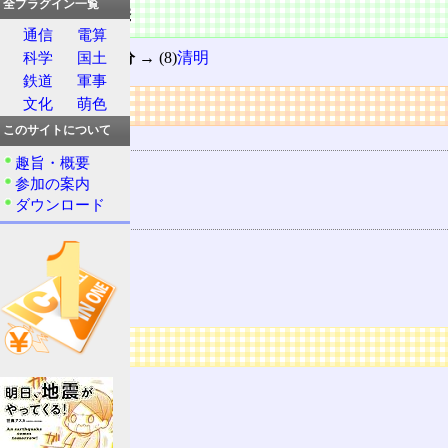
全プラグイン一覧
前後の節季
通信
電算
(6)
啓蟄
→ (7)
春分
→ (8)
清明
科学
国土
鉄道
軍事
リンク
文化
萌色
このサイトについて
用語の所属
趣旨・概要
二十四節気
参加の案内
如月
ダウンロード
関連する用語
春
春分点
秋分
広告