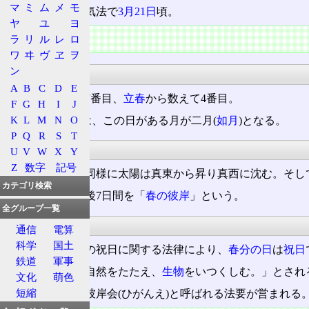
マ
ミ
ム
メ
モ
太陽暦では、定気法で
3月21日
頃。
ヤ
ユ
ヨ
特徴
ラ
リ
ル
レ
ロ
ワ
ヰ
ヴ
ヱ
ヲ
ン
暦
A
B
C
D
E
冬至
から数えて7番目、
立春
から数えて4番目。
F
G
H
I
J
K
L
M
N
O
天保暦(旧暦)では、この日がある月が二月(
如月
)となる。
P
Q
R
S
T
気候
U
V
W
X
Y
Z
数字
記号
この日は
秋分
と同様に太陽は真東から昇り真西に沈む。そし
カテゴリ検索
この日を挿み前後7日間を「
春の彼岸
」という。
全グループ一覧
祝日
通信
電算
科学
国土
日本では、国民の祝日に関する法律により、
春分の日
は
祝日
鉄道
軍事
その目的は、「自然をたたえ、
生物
をいつくしむ。」とされ
文化
萌色
短縮
日本仏教では、彼岸会(ひがんえ)と呼ばれる法要が営まれる