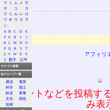
弥生
マ
ミ
ム
メ
モ
関連する用語
ヤ
ユ
ヨ
ラ
リ
ル
レ
ロ
旧暦
ワ
ヰ
ヴ
ヱ
ヲ
二十四節気
ン
春
A
B
C
D
E
F
G
H
I
J
広告
K
L
M
N
O
P
Q
R
S
T
アフィリ
U
V
W
X
Y
Z
数字
記号
カテゴリ検索
全グループ一覧
通信
電算
科学
国土
コメントなどを投稿す
鉄道
軍事
文化
萌色
み表
短縮