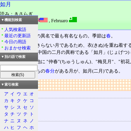
如月
読み：きさらぎ
外語：
February
,
Februaro
▼機能別検索
品詞：名詞
人気検索語
最近の更新語
旧暦
の二月の月の異名で最も有名なもの。季節は
春
。
今日の用語
まだ寒さが抜けきらない月であるため、衣(きぬ)を重ね着す
おまかせ検索
月」という字は、中国の二月の異称である「如月」(じょげつ)
▼別の語で検索
二月の異名には他に "仲春"(ちゅうしゅん)、"梅見月"、"初花
二十四節気
のうちの
春分
がある月が、如月(二月)である。
リンク
▼索引検索
ア
イ
ウ
エ
オ
この月の節季
カ
キ
ク
ケ
コ
啓蟄
サ
シ
ス
セ
ソ
春分
タ
チ
ツ
テ
ト
前後の月
ナ
ニ
ヌ
ネ
ノ
睦月
ハ
ヒ
フ
ヘ
ホ