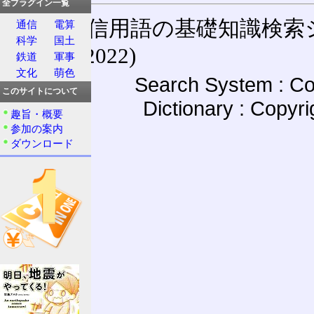
全プラグイン一覧
通信用語の基礎知識検索システム W
通信
電算
科学
国土
(27-May-2022)
鉄道
軍事
文化
萌色
Search System : Co
このサイトについて
Dictionary : Copyr
趣旨・概要
参加の案内
ダウンロード