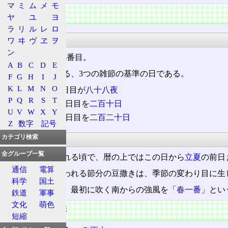
マ
ミ
ム
メ
モ
特徴
ヤ
ユ
ヨ
ラ
リ
ル
レ
ロ
暦
ワ
ヰ
ヴ
ヱ
ヲ
ン
冬至
から数えて4番目。
A
B
C
D
E
この日から数える、3つの雑節の基準の日である。
F
G
H
I
J
K
L
M
N
O
立春から88日目が
八十八夜
P
Q
R
S
T
立春から210日目を
二百十日
U
V
W
X
Y
立春から220日目を
二百二十日
Z
数字
記号
気候
カテゴリ検索
全グループ一覧
春の気配が現われる頃で、暦の上ではこの日から
立夏
の前日
通信
電算
春の節分に行なわれる節分の豆撒きは、季節の変わり目に生
科学
国土
またこの日以降、最初に吹く南からの強風を「
春一番
」とい
鉄道
軍事
文化
萌色
前後の節季
短縮