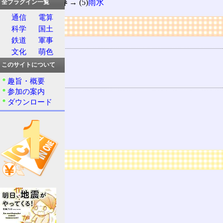
(3)
大寒
→ (4)
立春
→ (5)
雨水
全プラグイン一覧
通信
電算
リンク
科学
国土
鉄道
軍事
用語の所属
文化
萌色
二十四節気
このサイトについて
睦月
趣旨・概要
関連する用語
参加の案内
春
ダウンロード
立夏
立秋
立冬
広告