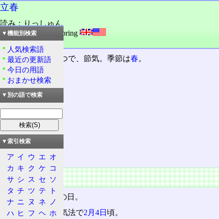
立春
読み：りっしゅん
外語：
first day of spring
▼機能別検索
品詞：名詞
人気検索語
二十四節気
の一つで、節気。季節は
春
。
最近の更新語
今日の用語
おまかせ検索
目次
概要
▼別の語で検索
特徴
暦
気候
▼索引検索
前後の節季
ア
イ
ウ
エ
オ
カ
キ
ク
ケ
コ
概要
サ
シ
ス
セ
ソ
タ
チ
ツ
テ
ト
太陽
黄経
が315°の日。
ナ
ニ
ヌ
ネ
ノ
太陽暦では、定気法で
2月4日
頃。
ハ
ヒ
フ
ヘ
ホ