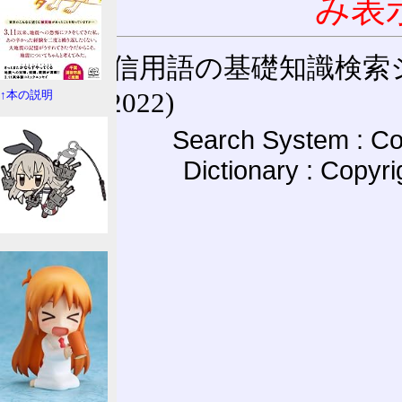
み表
通信用語の基礎知識検索システム W
(27-May-2022)
↑本の説明
Search System : Co
Dictionary : Copyr