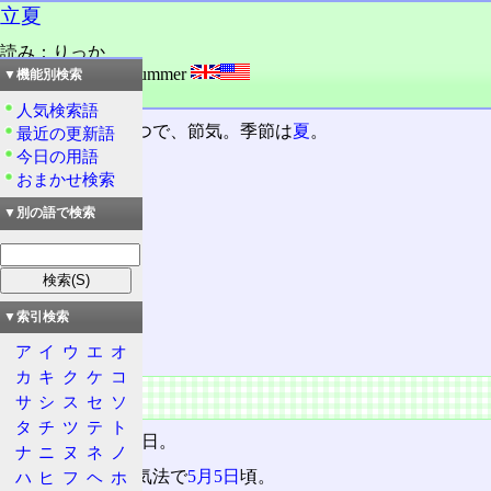
立夏
読み：りっか
外語：
first day of summer
▼機能別検索
品詞：名詞
人気検索語
二十四節気
の一つで、節気。季節は
夏
。
最近の更新語
今日の用語
おまかせ検索
目次
概要
▼別の語で検索
特徴
暦
気候
▼索引検索
前後の節季
ア
イ
ウ
エ
オ
カ
キ
ク
ケ
コ
概要
サ
シ
ス
セ
ソ
タ
チ
ツ
テ
ト
太陽
黄経
が45°の日。
ナ
ニ
ヌ
ネ
ノ
太陽暦では、定気法で
5月5日
頃。
ハ
ヒ
フ
ヘ
ホ