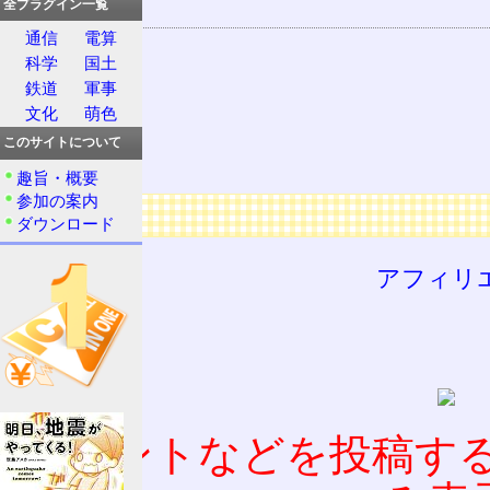
全プラグイン一覧
関連する用語
通信
電算
夏
科学
国土
八十八夜
鉄道
軍事
立春
文化
萌色
立秋
このサイトについて
立冬
趣旨・概要
参加の案内
広告
ダウンロード
アフィリ
コメントなどを投稿す