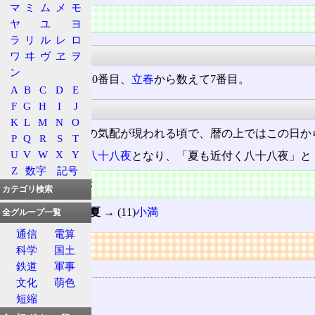
マ
ミ
ム
メ
モ
特徴
ヤ
ユ
ヨ
ラ
リ
ル
レ
ロ
暦
ワ
ヰ
ヴ
ヱ
ヲ
ン
冬至
から数えて10番目、
立春
から数えて7番目。
A
B
C
D
E
F
G
H
I
J
気候
K
L
M
N
O
春
が終わり、
夏
の気配が現われる頃で、暦の上ではこの日か
P
Q
R
S
T
U
V
W
X
Y
立夏の数日前が
八十八夜
となり、「夏も近付く八十八夜」と
Z
数字
記号
前後の節季
カテゴリ検索
(9)
穀雨
→ (10)
立夏
→ (11)
小満
全グループ一覧
通信
電算
リンク
科学
国土
鉄道
軍事
用語の所属
文化
萌色
二十四節気
短縮
卯月