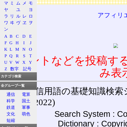
マ
ミ
ム
メ
モ
ヤ
ユ
ヨ
アフィリ
ラ
リ
ル
レ
ロ
ワ
ヰ
ヴ
ヱ
ヲ
ン
A
B
C
D
E
F
G
H
I
J
K
L
M
N
O
P
Q
R
S
T
コメントなどを投稿す
U
V
W
X
Y
Z
数字
記号
み表
カテゴリ検索
全グループ一覧
通信用語の基礎知識検索システム W
通信
電算
(27-May-2022)
科学
国土
鉄道
軍事
Search System : Co
文化
萌色
短縮
Dictionary : Copyr