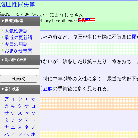
腹圧性尿失禁
読み：ふくあつせい・にょうしっきん
外語：
SUI: stress urinary incontinence
▼機能別検索
品詞：名詞
人気検索語
運動時、咳・くしゃみ時など、腹圧が生じた際に不随意に
尿
最近の更新語
今日の用語
概要
おまかせ検索
▼別の語で検索
安静時は
尿
が漏れないが、咳をしたり笑ったり、物を持ち上
る症状である。
この症状は女性、特に中年以降の女性に多く、尿道括約部不
男性の場合は、
前立腺
の手術後に多く見られる。
▼索引検索
ア
イ
ウ
エ
オ
リンク
カ
キ
ク
ケ
コ
サ
シ
ス
セ
ソ
用語の所属
タ
チ
ツ
テ
ト
尿失禁
ナ
ニ
ヌ
ネ
ノ
ハ
ヒ
フ
ヘ
ホ
広告