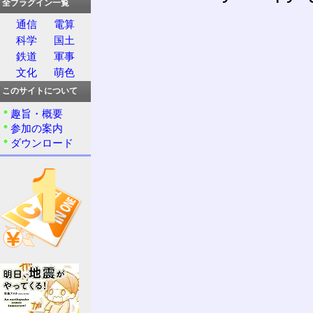
全プラグイン一覧
通信
電算
科学
国土
鉄道
軍事
文化
萌色
このサイトについて
趣旨・概要
参加の案内
ダウンロード