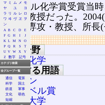
マ
ミ
ム
メ
モ
ノーベル化学賞受賞当時
ヤ
ユ
ヨ
ラ
リ
ル
レ
ロ
研究科教授だった。2004
ワ
ヰ
ヴ
ヱ
ヲ
質理学専攻・教授、所長(
ン
A
B
C
D
E
F
G
H
I
J
リンク
K
L
M
N
O
P
Q
R
S
T
専門分野
U
V
W
X
Y
Z
数字
記号
有機化学
カテゴリ検索
関連する用語
全グループ一覧
ケトン
通信
電算
科学
国土
ノーベル賞
鉄道
軍事
文化
萌色
京都大学
短縮