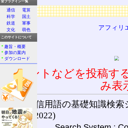
全プラグイン一覧
広告
通信
電算
科学
国土
鉄道
軍事
アフィリ
文化
萌色
このサイトについて
趣旨・概要
参加の案内
ダウンロード
コメントなどを投稿す
み表
通信用語の基礎知識検索システム W
(27-May-2022)
Search System : Co