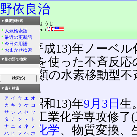
野依良治
▼機能別検索
読み：のより・りょうじ
外語：
NOYORI Ryoji
人気検索語
品詞：人名
最近の更新語
今日の用語
2001(平成13)年ノー
おまかせ検索
「触媒を使った不斉反応
▼別の語で検索
イミン類の水素移動型不
である。
▼索引検索
ア
イ
ウ
エ
オ
1938(昭和13)年
9月3日
生
カ
キ
ク
ケ
コ
サ
シ
ス
セ
ソ
士課程工業化学専攻修了(
タ
チ
ツ
テ
ト
は
有機化学
、物質変換、
ナ
ニ
ヌ
ネ
ノ
ハ
ヒ
フ
ヘ
ホ