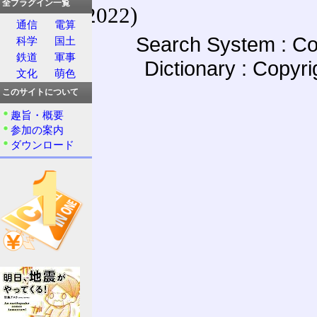
全プラグイン一覧
(27-May-2022)
通信
電算
Search System : Co
科学
国土
鉄道
軍事
Dictionary : Copyr
文化
萌色
このサイトについて
趣旨・概要
参加の案内
ダウンロード