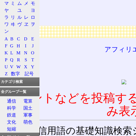
精嚢
マ
ミ
ム
メ
モ
前立腺
ヤ
ユ
ヨ
ラ
リ
ル
レ
ロ
尿道球腺
ワ
ヰ
ヴ
ヱ
ヲ
広告
ン
A
B
C
D
E
F
G
H
I
J
アフィリ
K
L
M
N
O
P
Q
R
S
T
U
V
W
X
Y
Z
数字
記号
カテゴリ検索
全グループ一覧
コメントなどを投稿す
通信
電算
み表
科学
国土
鉄道
軍事
文化
萌色
通信用語の基礎知識検索システム W
短縮