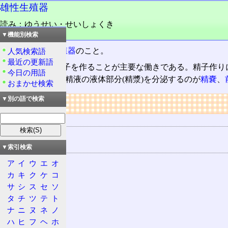
雄性生殖器
読み：ゆうせい・せいしょくき
品詞：名詞
▼機能別検索
雄性(男性)の
生殖器
のこと。
人気検索語
最近の更新語
雄性生殖器は精子を作ることが主要な働きである。精子作り
今日の用語
管・
尿道
・
陰茎
、精液の液体部分(精漿)を分泌するのが
精嚢
、
おまかせ検索
▼別の語で検索
リンク
関連する用語
生殖器
雄性生殖器
▼索引検索
精巣
ア
イ
ウ
エ
オ
陰嚢
カ
キ
ク
ケ
コ
サ
シ
ス
セ
ソ
精巣上体
タ
チ
ツ
テ
ト
尿道
ナ
ニ
ヌ
ネ
ノ
陰茎
ハ
ヒ
フ
ヘ
ホ