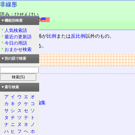
非線形
読み：ひせんけい
外語：
nonlinear
▼機能別検索
品詞：名詞
人気検索語
出力
と
入力
の関係が
比例
または
反比例
以外のもの。
最近の更新語
今日の用語
カオスなどがある。
おまかせ検索
リンク
▼別の語で検索
関連する用語
出力
入力
▼索引検索
DVCAM
ア
イ
ウ
エ
オ
ノンリニア編集
カ
キ
ク
ケ
コ
サ
シ
ス
セ
ソ
比例
タ
チ
ツ
テ
ト
反比例
ナ
ニ
ヌ
ネ
ノ
線形
ハ
ヒ
フ
ヘ
ホ