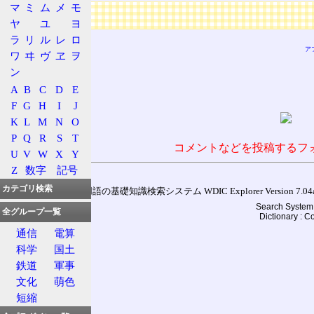
マ
ミ
ム
メ
モ
広告
ヤ
ユ
ヨ
ラ
リ
ル
レ
ロ
ア
ワ
ヰ
ヴ
ヱ
ヲ
ン
A
B
C
D
E
F
G
H
I
J
K
L
M
N
O
P
Q
R
S
T
コメントなどを投稿するフ
U
V
W
X
Y
Z
数字
記号
カテゴリ検索
通信用語の基礎知識検索システム WDIC Explorer Version 7.04a (
Search System 
全グループ一覧
Dictionary : 
通信
電算
科学
国土
鉄道
軍事
文化
萌色
短縮