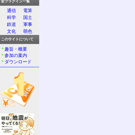
全プラグイン一覧
通信
電算
科学
国土
鉄道
軍事
文化
萌色
このサイトについて
趣旨・概要
参加の案内
ダウンロード