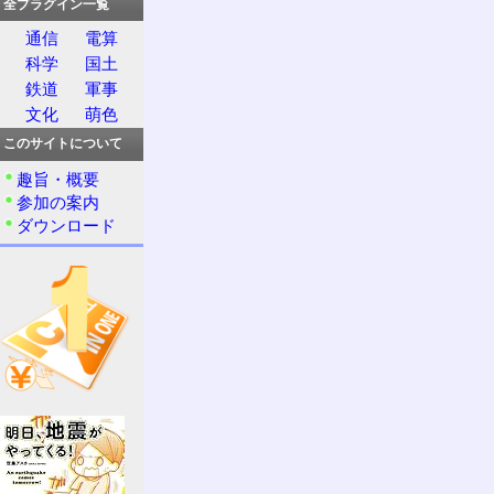
全プラグイン一覧
通信
電算
科学
国土
鉄道
軍事
文化
萌色
このサイトについて
趣旨・概要
参加の案内
ダウンロード