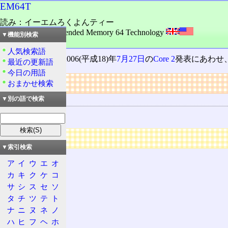
EM64T
読み：イーエムろくよんティー
外語：
EM64T: Extended Memory 64 Technology
▼機能別検索
品詞：固有名詞
人気検索語
Intel 64
の旧称。2006(平成18)年
7月27日
の
Core 2
発表にあわせ
最近の更新語
今日の用語
リンク
おまかせ検索
関連する技術
▼別の語で検索
AMD64 ISA
広告
▼索引検索
ア
イ
ウ
エ
オ
カ
キ
ク
ケ
コ
サ
シ
ス
セ
ソ
タ
チ
ツ
テ
ト
ナ
ニ
ヌ
ネ
ノ
ハ
ヒ
フ
ヘ
ホ