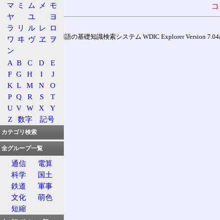
マ
ミ
ム
メ
モ
コ
ヤ
ユ
ヨ
ラ
リ
ル
レ
ロ
通信用語の基礎知識検索システム WDIC Explorer Version 7.04a (
ワ
ヰ
ヴ
ヱ
ヲ
ン
A
B
C
D
E
F
G
H
I
J
K
L
M
N
O
P
Q
R
S
T
U
V
W
X
Y
Z
数字
記号
カテゴリ検索
全グループ一覧
通信
電算
科学
国土
鉄道
軍事
文化
萌色
短縮