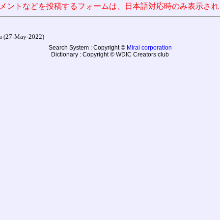
メントなどを投稿するフォームは、日本語対応時のみ表示され
27-May-2022)
Search System : Copyright ©
Mirai corporation
Dictionary : Copyright © WDIC Creators club