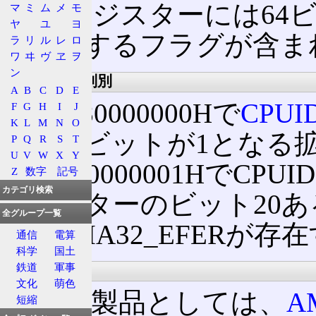
このレジスターには64
マ
ミ
ム
メ
モ
ヤ
ユ
ヨ
能に関するフラグが含ま
ラ
リ
ル
レ
ロ
ワ
ヰ
ヴ
ヱ
ヲ
ン
機能の有無判別
A
B
C
D
E
EAX=80000000Hで
CPU
F
G
H
I
J
K
L
M
N
O
最上位ビットが1となる拡
P
Q
R
S
T
U
V
W
X
Y
EAX=80000001HでC
Z
数字
記号
カテゴリ検索
レジスターのビット20あ
全グループ一覧
MSRにIA32_EFERが存
通信
電算
科学
国土
鉄道
軍事
対応製品
文化
萌色
実際の製品としては、
A
短縮