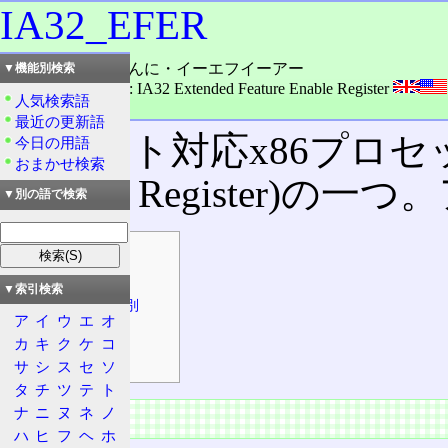
IA32_EFER
読み：アイエイさんに・イーエフイーアー
▼機能別検索
外語：
IA32_EFER: IA32 Extended Feature Enable Register
人気検索語
品詞：固有名詞
最近の更新語
64ビット対応x86プロ
今日の用語
おまかせ検索
Specific Register)の
▼別の語で検索
目次
概要
▼索引検索
機能の有無判別
ア
イ
ウ
エ
オ
対応製品
カ
キ
ク
ケ
コ
構成
サ
シ
ス
セ
ソ
タ
チ
ツ
テ
ト
ナ
ニ
ヌ
ネ
ノ
概要
ハ
ヒ
フ
ヘ
ホ