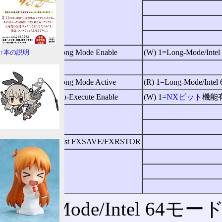
5
6
7
8
LME
Long Mode Enable
(W) 1=Long-Mode/
↑本の説明
9
Reserved
10
LMA
Long Mode Active
(R) 1=Long-Mode/Int
11
NXE
No-Execute Enable
(W) 1=
NXビット
機能
12
Reserved
13
14
FFXSR
Fast FXSAVE/FXRSTOR
15
〜
Reserved
63
Long-Mode/Intel 