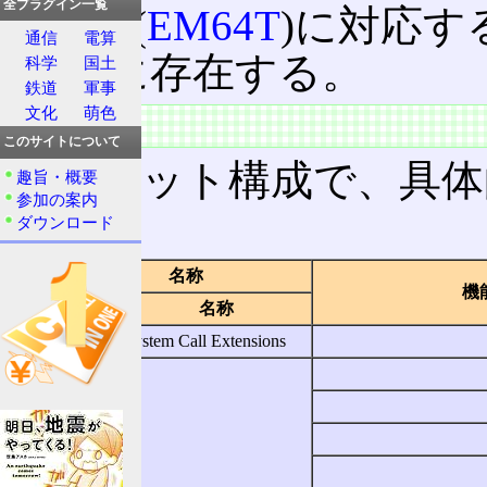
全プラグイン一覧
Intel 64
(
EM64T
)に対応するI
通信
電算
4
以降に存在する。
科学
国土
鉄道
軍事
文化
萌色
構成
このサイトについて
全64ビット構成で、具
趣旨・概要
参加の案内
り。
ダウンロード
名称
ビット
機
略称
名称
0
SCE
System Call Extensions
1
2
3
4
Reserved