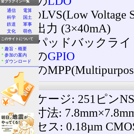
26個の
LDO
全プラグイン一覧
通信
電算
7個のLVS(Low Voltage S
科学
国土
鉄道
軍事
LED出力 (3×40mA)
文化
萌色
キーパッドバックライト出力
このサイトについて
趣旨・概要
44個の
GPIO
参加の案内
ダウンロード
12個のMPP(Multipurpose
製品
パッケージ: 251ピンNSP(Na
外形寸法: 7.8mm×7.8mm
プロセス: 0.18µm CMO