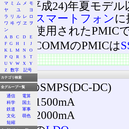
2012(平成24)年夏モ
マ
ミ
ム
メ
モ
ヤ
ユ
ヨ
カーが
スマートフォン
に
ラ
リ
ル
レ
ロ
ワ
ヰ
ヴ
ヱ
ヲ
などで使用されたPMIC
ン
A
B
C
D
E
QUALCOMMのPMICは
S
F
G
H
I
J
K
L
M
N
O
P
Q
R
S
T
特徴
U
V
W
X
Y
Z
数字
記号
仕様
カテゴリ検索
8個のSMPS(DC-DC)
全グループ一覧
通信
電算
6×1500mA
科学
国土
鉄道
軍事
2×2000mA
文化
萌色
短縮