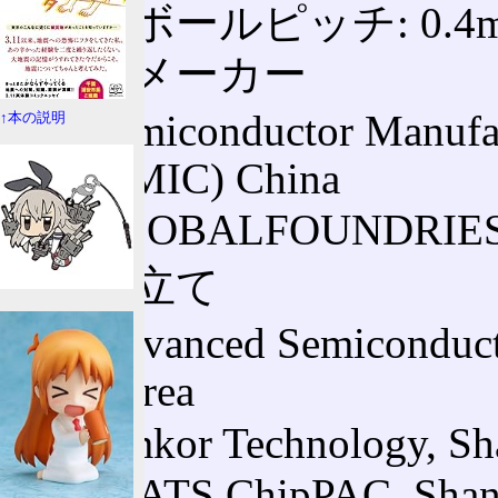
半田ボールピッチ: 0.4
製造メーカー
Semiconductor Manufac
↑本の説明
(SMIC) China
GLOBALFOUNDRIES, 
組み立て
Advanced Semiconduct
Korea
Amkor Technology, Sh
STATS ChipPAC, Shan