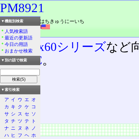
PM8921
読み：ピーエム・はちきゅうにーいち
▼機能別検索
外語：
PM8921
人気検索語
品詞：商品名
最近の更新語
MSM8x60シリーズ
など
今日の用語
おまかせ検索
の
PMIC
。
▼別の語で検索
目次
概要
▼索引検索
特徴
ア
イ
ウ
エ
オ
仕様
カ
キ
ク
ケ
コ
製品
サ
シ
ス
セ
ソ
タ
チ
ツ
テ
ト
ナ
ニ
ヌ
ネ
ノ
概要
ハ
ヒ
フ
ヘ
ホ