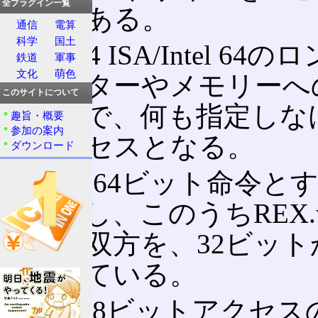
全プラグイン一覧
クスである。
通信
電算
科学
国土
AMD64 ISA/Intel
鉄道
軍事
文化
萌色
レジスターやメモリーへ
このサイトについて
と同様で、何も指定しな
趣旨・概要
参加の案内
のアクセスとなる。
ダウンロード
これを64ビット命令と
を使用し、このうちREX.
ション双方を、32ビット
を持っている。
なお、8ビットアクセスの