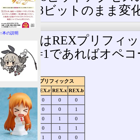
しても8ビットのまま変
オペコード
↑本の説明
REX.wはREXプリフ
REX.w=1であればオペ
る。
REXプリフィックス
コード
REX.w
REX.r
REX.x
REX.b
48
1
0
0
0
49
1
0
0
1
4A
1
0
1
0
4B
1
0
1
1
4C
1
1
0
0