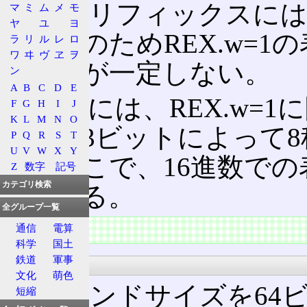
REXプリフィックスに
マ
ミ
ム
メ
モ
ヤ
ユ
ヨ
り、このためREX.w=
ラ
リ
ル
レ
ロ
ワ
ヰ
ヴ
ヱ
ヲ
コードが一定しない。
ン
A
B
C
D
E
具体的には、REX.w=
F
G
H
I
J
K
L
M
N
O
ち他の3ビットによって
P
Q
R
S
T
U
V
W
X
Y
る。そこで、16進数での
Z
数字
記号
カテゴリ検索
記載する。
全グループ一覧
特徴
通信
電算
科学
国土
鉄道
軍事
機能
文化
萌色
オペランドサイズを64
短縮