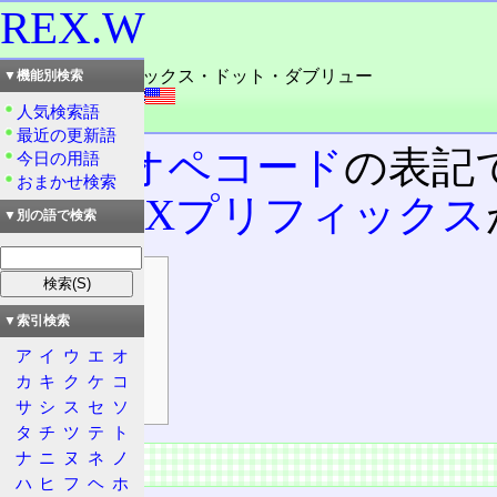
REX.W
読み：アーイーエックス・ドット・ダブリュー
▼機能別検索
外語：
REX.W
人気検索語
品詞：名詞
最近の更新語
x86のオペコード
の表記で
今日の用語
おまかせ検索
った
REXプリフィックス
▼別の語で検索
目次
概要
▼索引検索
特徴
ア
イ
ウ
エ
オ
機能
カ
キ
ク
ケ
コ
オペコード
サ
シ
ス
セ
ソ
タ
チ
ツ
テ
ト
ナ
ニ
ヌ
ネ
ノ
概要
ハ
ヒ
フ
ヘ
ホ