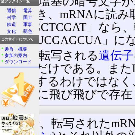
転写は塩基の暗号文字がA-
全プラグイン一覧
に基づき、mRNAに読み
通信
電算
科学
国土
が「AGCTCGAT」なら
鉄道
軍事
文化
萌色
列は「UCGAGCUA」に
このサイトについて
趣旨・概要
実際に転写される
遺伝子
参加の案内
ダウンロード
く僅かだけである。またD
で対応するわけではなく
DNA中に飛び飛びで存
翻訳前
そこで、転写されたmR