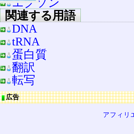
エクソン
関連する用語
DNA
tRNA
蛋白質
翻訳
転写
広告
アフィリ