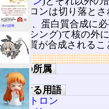
(
エクソン
)とそれ以外の部
イントロンは切り落とさ
その後、蛋白質合成に必
↑本の説明
プライシング)て核の外
て蛋白質が合成されるこ
リンク
用語の所属
RNA
該当する用語
イントロン