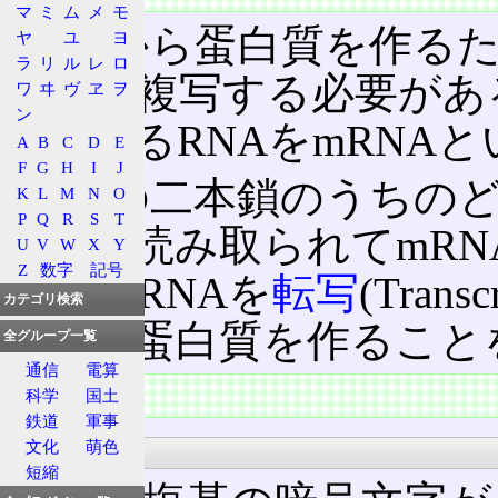
マ
ミ
ム
メ
モ
DNAから蛋白質を作る
ヤ
ユ
ヨ
ラ
リ
ル
レ
ロ
RNAに複写する必要が
ワ
ヰ
ヴ
ヱ
ヲ
ン
写されるRNAをmRNA
A
B
C
D
E
F
G
H
I
J
DNAの二本鎖のうちの
K
L
M
N
O
P
Q
R
S
T
情報が読み取られてmR
U
V
W
X
Y
Z
数字
記号
DNA→RNAを
転写
(Tran
カテゴリ検索
に従い蛋白質を作ること
全グループ一覧
通信
電算
特徴
科学
国土
鉄道
軍事
文化
萌色
転写
短縮