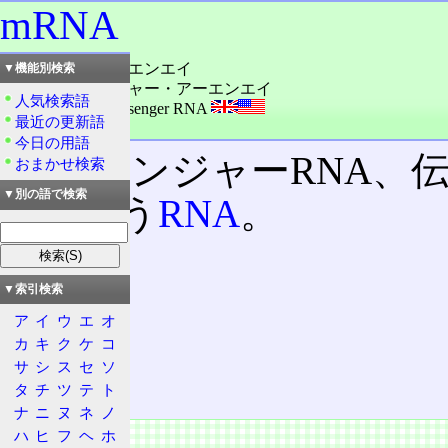
mRNA
読み：エム・アーエンエイ
▼機能別検索
読み：メッセンジャー・アーエンエイ
人気検索語
外語：
mRNA: messenger RNA
最近の更新語
品詞：名詞
今日の用語
メッセンジャーRNA、伝
おまかせ検索
▼別の語で検索
役を担う
RNA
。
目次
▼索引検索
概要
ア
イ
ウ
エ
オ
特徴
カ
キ
ク
ケ
コ
転写
サ
シ
ス
セ
ソ
翻訳前
タ
チ
ツ
テ
ト
ナ
ニ
ヌ
ネ
ノ
概要
ハ
ヒ
フ
ヘ
ホ