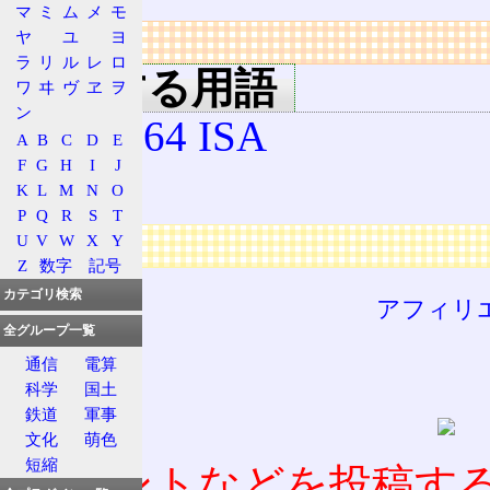
マ
ミ
ム
メ
モ
ヤ
ユ
ヨ
リンク
ラ
リ
ル
レ
ロ
関連する用語
ワ
ヰ
ヴ
ヱ
ヲ
ン
AMD64 ISA
A
B
C
D
E
F
G
H
I
J
x64
K
L
M
N
O
P
Q
R
S
T
U
V
W
X
Y
広告
Z
数字
記号
カテゴリ検索
アフィリ
全グループ一覧
通信
電算
科学
国土
鉄道
軍事
文化
萌色
短縮
コメントなどを投稿す