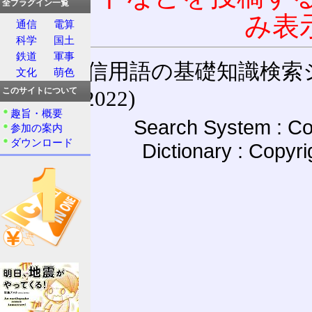
全プラグイン一覧
み表
通信
電算
科学
国土
鉄道
軍事
通信用語の基礎知識検索システム W
文化
萌色
(27-May-2022)
このサイトについて
趣旨・概要
Search System : Co
参加の案内
ダウンロード
Dictionary : Copyr