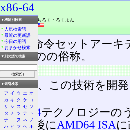
x86-64
読み：エックスはちろく・ろくよん
▼機能別検索
外語：
x86-64
人気検索語
品詞：名詞
最近の更新語
x86
の命令セットアーキ
今日の用語
おまかせ検索
したものの俗称。
▼別の語で検索
概要
元々は、この技術を開発
▼索引検索
ア
イ
ウ
エ
オ
ある。
カ
キ
ク
ケ
コ
サ
シ
ス
セ
ソ
AMD64
テクノロジーのう
タ
チ
ツ
テ
ト
ナ
ニ
ヌ
ネ
ノ
旧称。後に
AMD64 ISA
に
ハ
ヒ
フ
ヘ
ホ