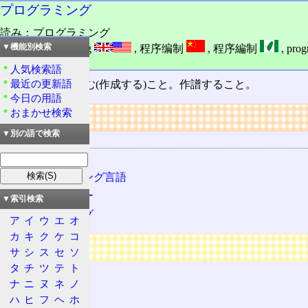
プログラミング
読み：プログラミング
外語：
programming
,
程序编制
,
程序編制
,
prog
▼機能別検索
品詞：さ変名詞
人気検索語
最近の更新語
プログラム
を組む(作成する)こと。作譜すること。
今日の用語
おまかせ検索
リンク
▼別の語で検索
関連する用語
プログラム
プログラミング言語
プログラマー
▼索引検索
コーディング
ア
イ
ウ
エ
オ
カ
キ
ク
ケ
コ
広告
サ
シ
ス
セ
ソ
タ
チ
ツ
テ
ト
ナ
ニ
ヌ
ネ
ノ
ハ
ヒ
フ
ヘ
ホ