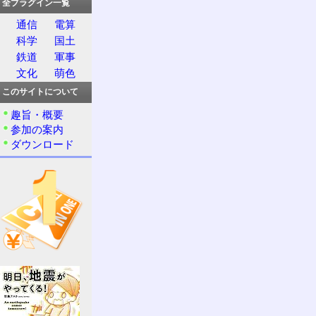
全プラグイン一覧
通信
電算
科学
国土
鉄道
軍事
文化
萌色
このサイトについて
趣旨・概要
参加の案内
ダウンロード