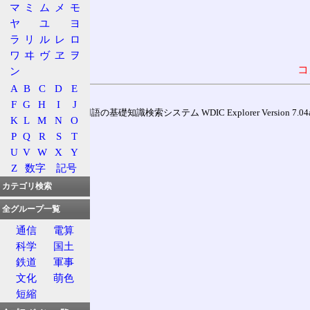
マ
ミ
ム
メ
モ
ヤ
ユ
ヨ
ラ
リ
ル
レ
ロ
ワ
ヰ
ヴ
ヱ
ヲ
コ
ン
A
B
C
D
E
F
G
H
I
J
通信用語の基礎知識検索システム WDIC Explorer Version 7.04a (
K
L
M
N
O
P
Q
R
S
T
U
V
W
X
Y
Z
数字
記号
カテゴリ検索
全グループ一覧
通信
電算
科学
国土
鉄道
軍事
文化
萌色
短縮