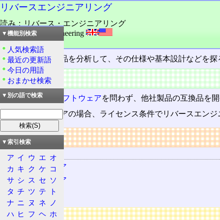
リバースエンジニアリング
読み：リバース・エンジニアリング
外語：
reverse engineering
▼機能別検索
品詞：さ変名詞
人気検索語
ある完成品の製品を分析して、その仕様や基本設計などを探
最近の更新語
今日の用語
概要
おまかせ検索
▼別の語で検索
ハードウェア
/
ソフトウェア
を問わず、他社製品の互換品を開
製品ソフトウェアの場合、ライセンス条件でリバースエンジ
リンク
▼索引検索
関連する用語
ア
イ
ウ
エ
オ
ハードウェア
カ
キ
ク
ケ
コ
サ
シ
ス
セ
ソ
ソフトウェア
タ
チ
ツ
テ
ト
互換性
ナ
ニ
ヌ
ネ
ノ
ハ
ヒ
フ
ヘ
ホ
広告