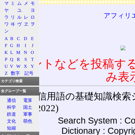
マ
ミ
ム
メ
モ
ヤ
ユ
ヨ
アフィリ
ラ
リ
ル
レ
ロ
ワ
ヰ
ヴ
ヱ
ヲ
ン
A
B
C
D
E
F
G
H
I
J
K
L
M
N
O
P
Q
R
S
T
コメントなどを投稿す
U
V
W
X
Y
み表
Z
数字
記号
カテゴリ検索
全グループ一覧
通信用語の基礎知識検索システム W
通信
電算
(27-May-2022)
科学
国土
鉄道
軍事
Search System : Co
文化
萌色
短縮
Dictionary : Copyr