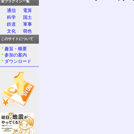
全プラグイン一覧
通信
電算
科学
国土
鉄道
軍事
文化
萌色
このサイトについて
趣旨・概要
参加の案内
ダウンロード