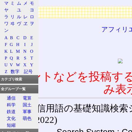
マ
ミ
ム
メ
モ
ヤ
ユ
ヨ
広告
ラ
リ
ル
レ
ロ
ワ
ヰ
ヴ
ヱ
ヲ
アフィリ
ン
A
B
C
D
E
F
G
H
I
J
K
L
M
N
O
P
Q
R
S
T
U
V
W
X
Y
Z
数字
記号
コメントなどを投稿す
カテゴリ検索
み表
全グループ一覧
通信
電算
科学
国土
通信用語の基礎知識検索システム W
鉄道
軍事
(27-May-2022)
文化
萌色
短縮
Search System : Co