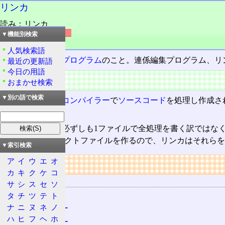
リンカ
読み：リンカ
外語：
linker
▼機能別検索
品詞：名詞
人気検索語
リンク
を行なう
プログラム
のこと。連係編集プログラム、リ
最近の更新語
今日の用語
特徴
おまかせ検索
▼別の語で検索
アセンブラー
や
コンパイラー
で
ソースコード
を処理し作成さ
ム。
プログラムは、必ずしも1ファイルで全処理を書く訳ではな
イルしてオブジェクトファイルを作るので、リンカはそれらを
▼索引検索
ア
イ
ウ
エ
オ
リンク
カ
キ
ク
ケ
コ
関連する用語
サ
シ
ス
セ
ソ
リンク
タ
チ
ツ
テ
ト
ナ
ニ
ヌ
ネ
ノ
アセンブラー
ハ
ヒ
フ
ヘ
ホ
コンパイラー