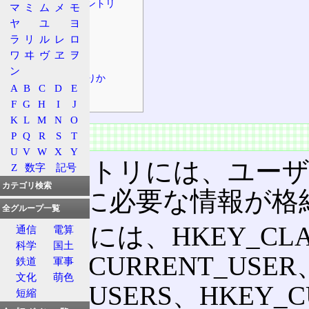
レジストリエントリ
マ
ミ
ム
メ
モ
データ型
ヤ
ユ
ヨ
ラ
リ
ル
レ
ロ
技術
ワ
ヰ
ヴ
ヱ
ヲ
ルートの意味
ン
ファイルのありか
A
B
C
D
E
影響
F
G
H
I
J
K
L
M
N
O
概要
P
Q
R
S
T
U
V
W
X
Y
レジストリには、ユーザ
Z
数字
記号
カテゴリ検索
の動作に必要な情報が格
全グループ一覧
ルートには、HKEY_CLA
通信
電算
科学
国土
HKEY_CURRENT_USER
鉄道
軍事
文化
萌色
HKEY_USERS、HKEY_
短縮