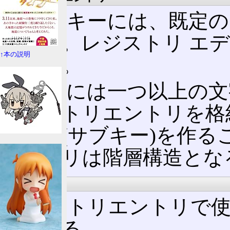
全てのキーには、既定の
在する。レジストリ エデ
↑本の説明
される。
各キーには一つ以上の文
レジストリエントリを格
にキー(サブキー)を作
ジストリは階層構造とな
データ型
レジストリエントリで
りである。