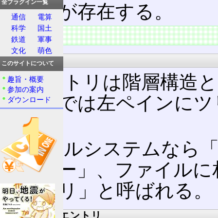
全プラグイン一覧
のキーが存在する。
通信
電算
科学
国土
特徴
鉄道
軍事
文化
萌色
階層構造
このサイトについて
レジストリは階層構造と
趣旨・概要
参加の案内
ィターでは左ペインにツ
ダウンロード
れる。
ファイルシステムなら
が「キー」、ファイルに
エントリ」と呼ばれる。
レジストリエントリ