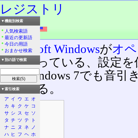
レジストリ
▼機能別検索
読み：レジストリ
外語：
registry
人気検索語
品詞：名詞
最近の更新語
今日の用語
Microsoft Windows
が
オペ
おまかせ検索
して持っている、設定を
▼別の語で検索
ス
。Windows 7でも
れている。
▼索引検索
ア
イ
ウ
エ
オ
カ
キ
ク
ケ
コ
目次
サ
シ
ス
セ
ソ
概要
タ
チ
ツ
テ
ト
特徴
ナ
ニ
ヌ
ネ
ノ
階層構造
ハ
ヒ
フ
ヘ
ホ