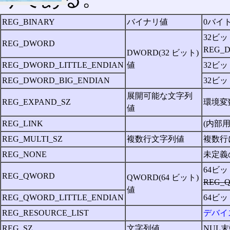
REG_BINARY
バイナリ値
0バイ
32ビッ
REG_DWORD
REG_D
DWORD(32 ビット)
REG_DWORD_LITTLE_ENDIAN
値
32ビ
REG_DWORD_BIG_ENDIAN
32ビ
展開可能な文字列
REG_EXPAND_SZ
環境変
値
REG_LINK
(内部用
REG_MULTI_SZ
複数行文字列値
複数行
REG_NONE
未定義の
64ビッ
REG_QWORD
QWORD(64 ビット)
REG_
値
REG_QWORD_LITTLE_ENDIAN
64ビ
REG_RESOURCE_LIST
デバイ
REG_SZ
文字列値
NUL