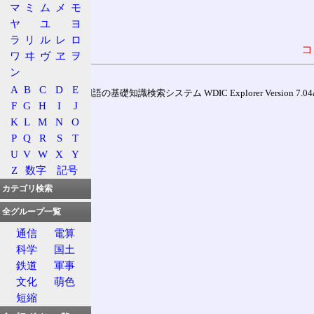
マ
ミ
ム
メ
モ
ヤ
ユ
ヨ
ラ
リ
ル
レ
ロ
コ
ワ
ヰ
ヴ
ヱ
ヲ
ン
A
B
C
D
E
通信用語の基礎知識検索システム WDIC Explorer Version 7.04a (
F
G
H
I
J
K
L
M
N
O
P
Q
R
S
T
U
V
W
X
Y
Z
数字
記号
カテゴリ検索
全グループ一覧
通信
電算
科学
国土
鉄道
軍事
文化
萌色
短縮