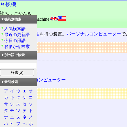
互換機
読み：ごかんき
外語：
compatible machine
▼機能別検索
品詞：名詞
人気検索語
他のものと
互換性
を持つ装置。
パーソナルコンピューター
で
最近の更新語
今日の用語
リンク
おまかせ検索
▼別の語で検索
関連する用語
互換性
PC/AT互換機
パーソナルコンピューター
▼索引検索
ア
イ
ウ
エ
オ
広告
カ
キ
ク
ケ
コ
サ
シ
ス
セ
ソ
タ
チ
ツ
テ
ト
ナ
ニ
ヌ
ネ
ノ
ハ
ヒ
フ
ヘ
ホ