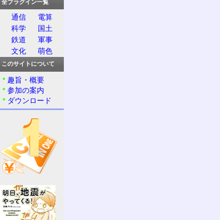
全プラグイン一覧
通信
電算
科学
国土
鉄道
軍事
文化
萌色
このサイトについて
趣旨・概要
参加の案内
ダウンロード