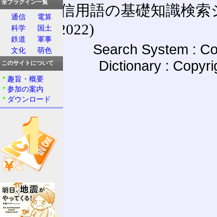
全プラグイン一覧
通信用語の基礎知識検索システム W
通信
電算
(27-May-2022)
科学
国土
鉄道
軍事
Search System : Co
文化
萌色
Dictionary : Copyr
このサイトについて
趣旨・概要
参加の案内
ダウンロード