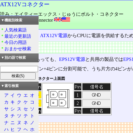
ATX12Vコネクター
読み：エイティーエックス・じゅうにボルト・コネクター
外語：
ATX12V Connector
▼機能別検索
品詞：名詞
人気検索語
PC/AT互換機
で、
ATX12V電源
からCPUに電源を供給するた
最近の更新語
今日の用語
概要
おまかせ検索
▼別の語で検索
ATX12V電源
であっても、
EPS12V電源
と共用の製品では
EP
ただしこれは4ピン+4ピンに分割可能で、うち片方の4ピンが
マザーボード側のコネクター上面図
▼索引検索
ア
イ
ウ
エ
オ
カ
キ
ク
ケ
コ
サ
シ
ス
セ
ソ
タ
チ
ツ
テ
ト
ナ
ニ
ヌ
ネ
ノ
リンク
ハ
ヒ
フ
ヘ
ホ