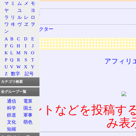
マ
ミ
ム
メ
モ
用語の所属
ヤ
ユ
ヨ
ATX12V電源
ラ
リ
ル
レ
ロ
関連する用語
ワ
ヰ
ヴ
ヱ
ヲ
EPS12Vコネクター
ン
A
B
C
D
E
広告
F
G
H
I
J
K
L
M
N
O
P
Q
R
S
T
アフィリ
U
V
W
X
Y
Z
数字
記号
カテゴリ検索
全グループ一覧
通信
電算
コメントなどを投稿す
科学
国土
鉄道
軍事
み表
文化
萌色
短縮