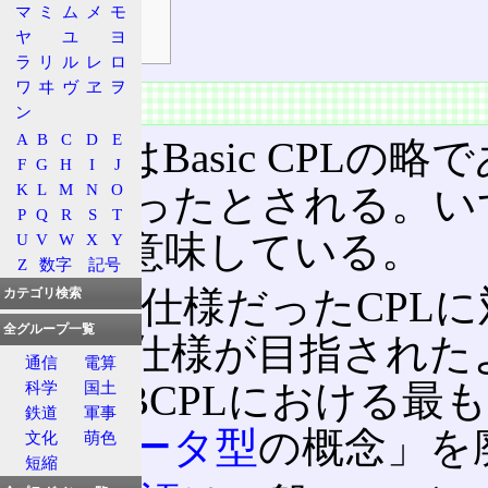
B→C
マ
ミ
ム
メ
モ
ヤ
ユ
ヨ
BCPL→C
ラ
リ
ル
レ
ロ
ワ
ヰ
ヴ
ヱ
ヲ
概要
ン
A
B
C
D
E
BCPLはBasic CPLの略で
F
G
H
I
J
K
L
M
N
O
の略だったとされる。い
P
Q
R
S
T
CPLを意味している。
U
V
W
X
Y
Z
数字
記号
巨大な仕様だったCPLに
カテゴリ検索
全グループ一覧
た言語仕様が目指された
通信
電算
CPL→BCPLにおける最
科学
国土
鉄道
軍事
た「
データ型
の概念」を
文化
萌色
短縮