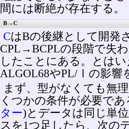
間には断絶が存在する。
B→C
C
はBの後継として開発
CPL→BCPLの段階で
したことにある。とはい
ALGOL68やPL/Ⅰの
まず、型がなくても無理
くつかの条件が必要であ
ター
)とデータは同じ単
スを1つ足したら、次の