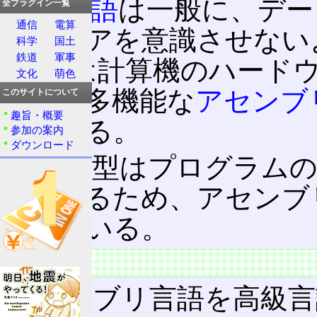
高級言語
は一般に、デー
全プラグイン一覧
通信
電算
ドウェアを意識させない
科学
国土
鉄道
軍事
BCPLは計算機のハード
文化
萌色
れは、多機能な
アセンブ
このサイトについて
趣旨・概要
もできる。
参加の案内
ダウンロード
データ型はプログラムの
現できるため、アセンブ
なっている。
特徴
アセンブリ言語を高級言