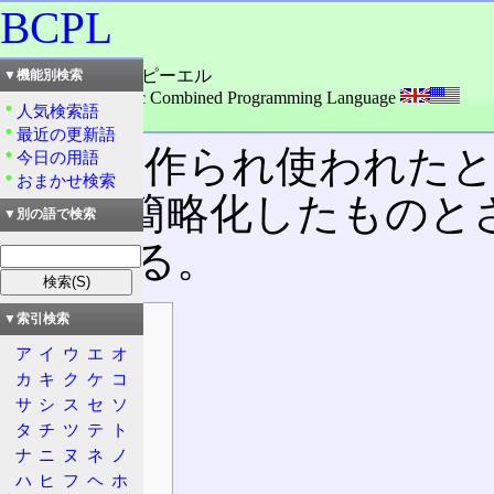
BCPL
読み：ビースィーピーエル
▼機能別検索
外語：
BCPL: Basic Combined Programming Language
人気検索語
品詞：名詞
最近の更新語
かつて作られ使われた
今日の用語
おまかせ検索
CPL
を簡略化したものと
▼別の語で検索
っている。
▼索引検索
目次
ア
イ
ウ
エ
オ
概要
カ
キ
ク
ケ
コ
特徴
サ
シ
ス
セ
ソ
変遷
タ
チ
ツ
テ
ト
CPL→BCPL
ナ
ニ
ヌ
ネ
ノ
BCPL→B
ハ
ヒ
フ
ヘ
ホ