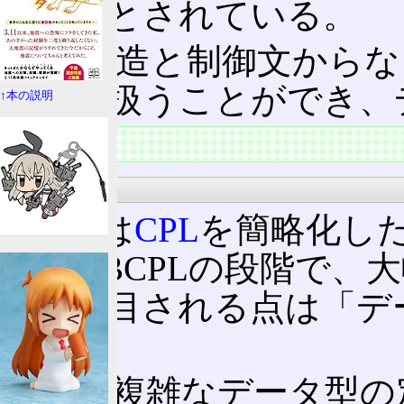
た言語とされている。
制御構造と制御文からな
ター
を扱うことができ、
↑本の説明
変遷
CPL→BCPL
BCPLは
CPL
を簡略化し
CPL→BCPLの段階で
特に注目される点は「デ
ある。
CPLは複雑なデータ型の