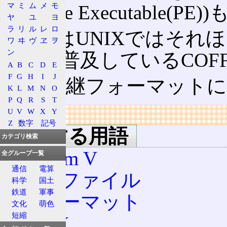
マ
ミ
ム
メ
モ
(Portable Executable(
ヤ
ユ
ヨ
ラ
リ
ル
レ
ロ
COFFはUNIXではそ
ワ
ヰ
ヴ
ヱ
ヲ
ン
ち最も普及しているCOFF
A
B
C
D
E
F
G
H
I
J
この後継フォーマット
K
L
M
N
O
P
Q
R
S
T
U
V
W
X
Y
リンク
Z
数字
記号
関連する用語
カテゴリ検索
System V
全グループ一覧
通信
電算
実行ファイル
科学
国土
鉄道
軍事
フォーマット
文化
萌色
短縮
UNIX