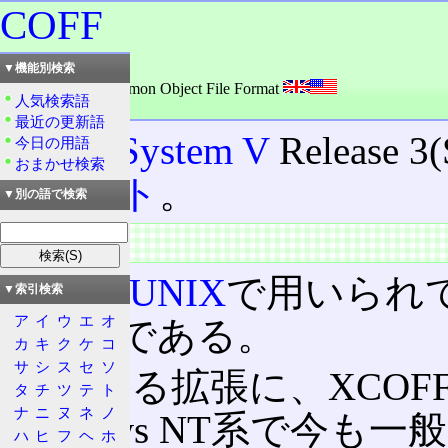
COFF
読み：コフ
▼機能別検索
外語：
COFF: Common Object File Format
人気検索語
品詞：名詞
最近の更新語
UNIX
System V
Release 
今日の用語
おまかせ検索
ーマット
。
▼別の語で検索
特徴
従来の
UNIX
で用いられ
▼索引検索
ア
イ
ウ
エ
オ
非互換である。
カ
キ
ク
ケ
コ
サ
シ
ス
セ
ソ
さらなる拡張に、XCOF
タ
チ
ツ
テ
ト
ナ
ニ
ヌ
ネ
ノ
Windows NT系で今も一
ハ
ヒ
フ
ヘ
ホ