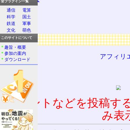
全プラグイン一覧
ELF
通信
電算
科学
国土
a.out
鉄道
軍事
文化
萌色
広告
このサイトについて
趣旨・概要
参加の案内
アフィリ
ダウンロード
コメントなどを投稿す
み表