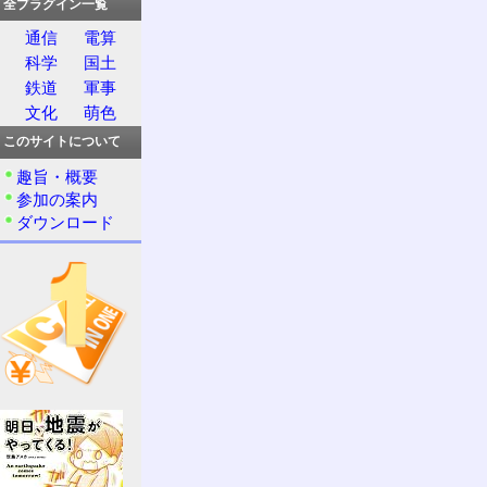
全プラグイン一覧
通信
電算
科学
国土
鉄道
軍事
文化
萌色
このサイトについて
趣旨・概要
参加の案内
ダウンロード