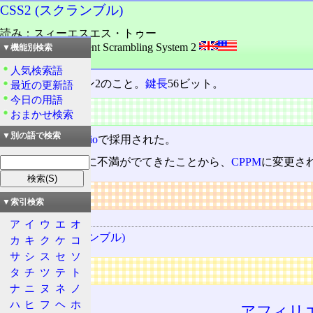
CSS2 (スクランブル)
読み：スィーエスエス・トゥー
外語：
CSS2: Content Scrambling System 2
▼機能別検索
品詞：固有名詞
人気検索語
CSS
のバージョン2のこと。
鍵長
56ビット。
最近の更新語
今日の用語
特徴
おまかせ検索
▼別の語で検索
初期の
DVD-Audio
で採用された。
しかし暗号強度に不満がでてきたことから、
CPPM
に変更さ
リンク
▼索引検索
関連する用語
ア
イ
ウ
エ
オ
CSS (スクランブル)
カ
キ
ク
ケ
コ
サ
シ
ス
セ
ソ
広告
タ
チ
ツ
テ
ト
ナ
ニ
ヌ
ネ
ノ
ハ
ヒ
フ
ヘ
ホ
アフィリ