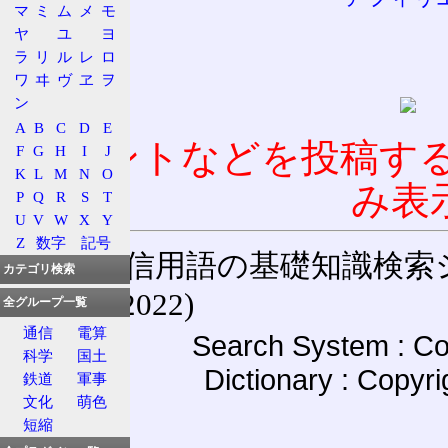
マ
ミ
ム
メ
モ
ヤ
ユ
ヨ
ラ
リ
ル
レ
ロ
ワ
ヰ
ヴ
ヱ
ヲ
ン
A
B
C
D
E
コメントなどを投稿す
F
G
H
I
J
K
L
M
N
O
み表
P
Q
R
S
T
U
V
W
X
Y
Z
数字
記号
通信用語の基礎知識検索システム W
カテゴリ検索
(27-May-2022)
全グループ一覧
通信
電算
Search System : Co
科学
国土
Dictionary : Copyr
鉄道
軍事
文化
萌色
短縮