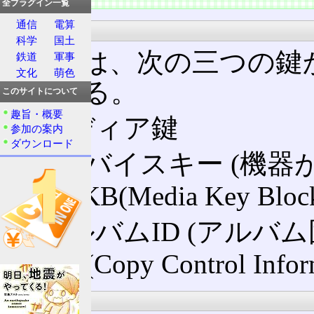
全プラグイン一覧
通信
電算
暗号鍵
科学
国土
CPPMは、次の三つの
鉄道
軍事
文化
萌色
格納する。
このサイトについて
趣旨・概要
メディア鍵
参加の案内
ダウンロード
デバイスキー (機器
MKB(Media Key Bl
アルバムID (アルバム
CCI(Copy Control Infor
鍵の特徴