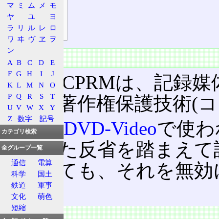
鍵の特徴
マ
ミ
ム
メ
モ
再生
ヤ
ユ
ヨ
ラ
リ
ル
レ
ロ
暗号
ワ
ヰ
ヴ
ヱ
ヲ
ン
概要
A
B
C
D
E
F
G
H
I
J
CPPM/CPRMは、記録
K
L
M
N
O
P
Q
R
S
T
用いた著作権保護技術(コ
U
V
W
X
Y
Z
数字
記号
また、
DVD-Video
で使わ
カテゴリ検索
しまった反省を踏まえて
全グループ一覧
通信
電算
が漏れても、それを無効
科学
国土
る。
鉄道
軍事
文化
萌色
短縮
技術