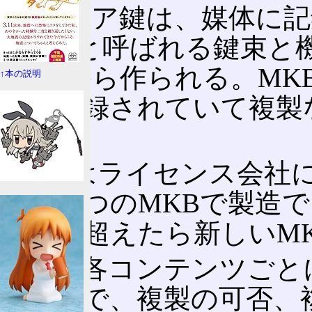
メディア鍵は、媒体に記録され
Block)と呼ばれる鍵束
キー)から作られる。MK
↑本の説明
域に記録されていて複製
る。
MKBはライセンス会社
が、一つのMKBで製造
の数を超えたら新しいM
CCIは各コンテンツご
限情報で、複製の可否、