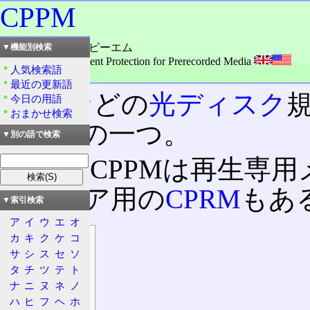
CPPM
読み：スィーピーピーエム
▼機能別検索
外語：
CPPM: Content Protection for Prerecorded Media
人気検索語
品詞：名詞
最近の更新語
DVD
などの
光ディスク
今日の用語
おまかせ検索
護技術の一つ。
▼別の語で検索
なお、CPPMは再生専
メディア用の
CPRM
もあ
▼索引検索
ア
イ
ウ
エ
オ
カ
キ
ク
ケ
コ
目次
サ
シ
ス
セ
ソ
概要
タ
チ
ツ
テ
ト
技術
ナ
ニ
ヌ
ネ
ノ
暗号鍵
ハ
ヒ
フ
ヘ
ホ