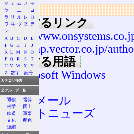
マ
ミ
ム
メ
モ
リンク
ヤ
ユ
ヨ
ラ
リ
ル
レ
ロ
関連するリンク
ワ
ヰ
ヴ
ヱ
ヲ
ン
http://www.onsystems.co.j
A
B
C
D
E
http://hp.vector.co.jp/aut
F
G
H
I
J
K
L
M
N
O
関連する用語
P
Q
R
S
T
U
V
W
X
Y
Microsoft Windows
Z
数字
記号
カテゴリ検索
MUA
全グループ一覧
電子メール
通信
電算
科学
国土
ネットニューズ
鉄道
軍事
文化
萌色
POP3
短縮