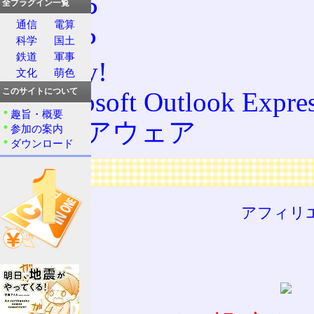
APOP
全プラグイン一覧
通信
電算
IMAP
科学
国土
鉄道
軍事
Becky!
文化
萌色
Microsoft Outlook Expre
このサイトについて
趣旨・概要
シェアウェア
参加の案内
ダウンロード
広告
アフィリ