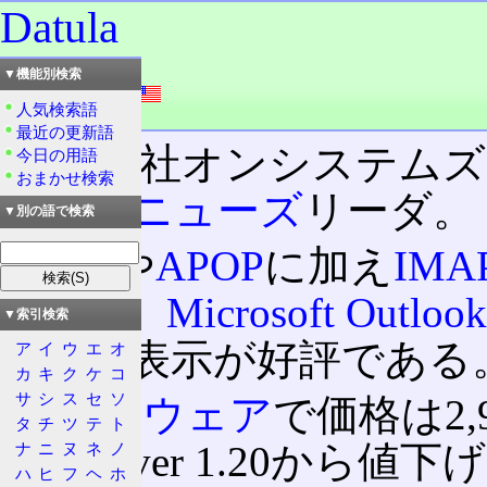
Datula
読み：ダチュラ
▼機能別検索
外語：
Datula
人気検索語
品詞：商品名
最近の更新語
有限会社オンシステムズ
今日の用語
おまかせ検索
ネットニューズ
リーダ。
▼別の語で検索
POP3
や
APOP
に加え
IMA
Mailや、
Microsoft Outlook
▼索引検索
の画面表示が好評である
ア
イ
ウ
エ
オ
カ
キ
ク
ケ
コ
サ
シ
ス
セ
ソ
シェアウェア
で価格は2,
タ
チ
ツ
テ
ト
たが、ver 1.20から値
ナ
ニ
ヌ
ネ
ノ
ハ
ヒ
フ
ヘ
ホ