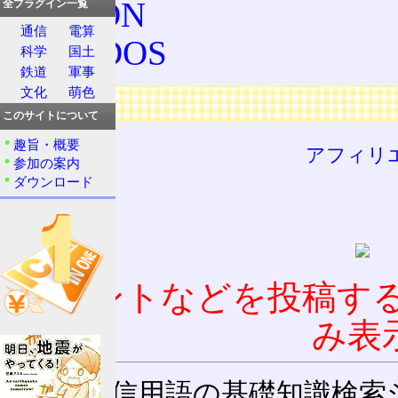
EPSON
全プラグイン一覧
通信
電算
MS-DOS
科学
国土
鉄道
軍事
文化
萌色
広告
このサイトについて
趣旨・概要
アフィリ
参加の案内
ダウンロード
コメントなどを投稿す
み表
通信用語の基礎知識検索システム W