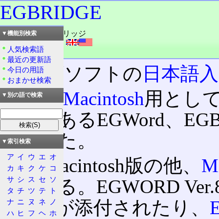
EGBRIDGE
読み：イージーブリッジ
▼機能別検索
外語：
EGBRIDGE
人気検索語
品詞：商品名
最近の更新語
エルゴソフトの
日本語
今日の用語
おまかせ検索
当初は
Macintosh
用として
▼別の語で検索
製品であるEGWord、EG
評を得た。
▼索引検索
ア
イ
ウ
エ
オ
本家Macintosh版の他、
M
カ
キ
ク
ケ
コ
サ
シ
ス
セ
ソ
存在する。EGWORD Ver.8.0
タ
チ
ツ
テ
ト
Ver.9.0が添付されたり、
ナ
ニ
ヌ
ネ
ノ
ハ
ヒ
フ
ヘ
ホ