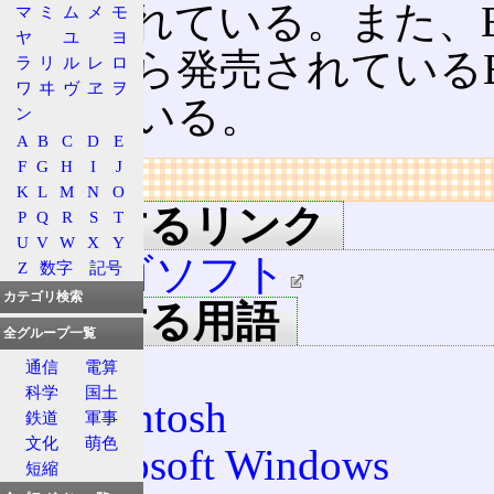
添付されている。また、B
マ
ミ
ム
メ
モ
ヤ
ユ
ヨ
ムズから発売されているBeOS 
ラ
リ
ル
レ
ロ
ワ
ヰ
ヴ
ヱ
ヲ
されている。
ン
A
B
C
D
E
F
G
H
I
J
リンク
K
L
M
N
O
関連するリンク
P
Q
R
S
T
U
V
W
X
Y
エルゴソフト
Z
数字
記号
カテゴリ検索
関連する用語
全グループ一覧
IME
通信
電算
科学
国土
Macintosh
鉄道
軍事
文化
萌色
Microsoft Windows
短縮