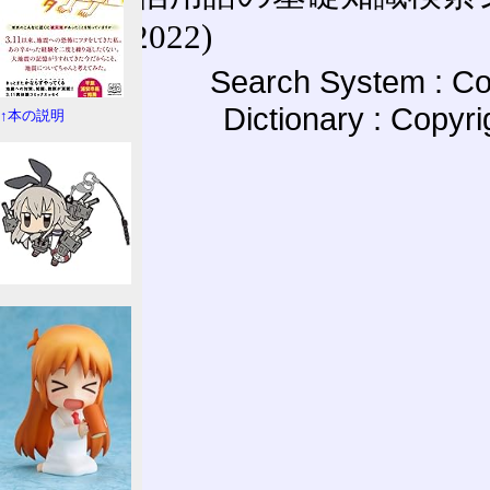
(27-May-2022)
Search System : Co
Dictionary : Copyr
↑本の説明