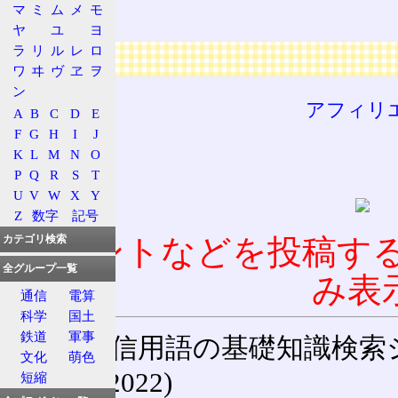
マ
ミ
ム
メ
モ
CUI
ヤ
ユ
ヨ
ラ
リ
ル
レ
ロ
広告
ワ
ヰ
ヴ
ヱ
ヲ
ン
アフィリ
A
B
C
D
E
F
G
H
I
J
K
L
M
N
O
P
Q
R
S
T
U
V
W
X
Y
Z
数字
記号
コメントなどを投稿す
カテゴリ検索
全グループ一覧
み表
通信
電算
科学
国土
鉄道
軍事
通信用語の基礎知識検索システム W
文化
萌色
(27-May-2022)
短縮