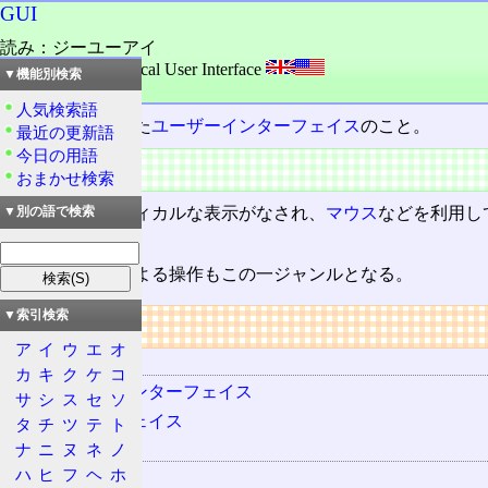
GUI
読み：ジーユーアイ
外語：
GUI: Graphical User Interface
▼機能別検索
品詞：名詞
人気検索語
画像を主体にした
ユーザーインターフェイス
のこと。
最近の更新語
今日の用語
特徴
おまかせ検索
画面にはグラフィカルな表示がなされ、
マウス
などを利用し
▼別の語で検索
る。
タッチパネル
による操作もこの一ジャンルとなる。
▼索引検索
リンク
ア
イ
ウ
エ
オ
用語の所属
カ
キ
ク
ケ
コ
ユーザーインターフェイス
サ
シ
ス
セ
ソ
インターフェイス
タ
チ
ツ
テ
ト
関連する用語
ナ
ニ
ヌ
ネ
ノ
ハ
ヒ
フ
ヘ
ホ
マウス