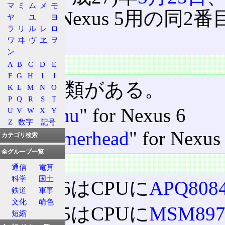
マ
ミ
ム
メ
モ
番目、Nexus 5用の同
ヤ
ユ
ヨ
ラ
リ
ル
レ
ロ
ド。
ワ
ヰ
ヴ
ヱ
ヲ
ン
種類
A
B
C
D
E
F
G
H
I
J
次の種類がある。
K
L
M
N
O
P
Q
R
S
T
"
shamu
" for Nexus 6
U
V
W
X
Y
Z
数字
記号
"
hammerhead
" for Nexu
カテゴリ検索
全グループ一覧
特徴
通信
電算
科学
国土
Nexus 6はCPUに
APQ808
鉄道
軍事
文化
萌色
Nexus 5はCPUに
MSM897
短縮