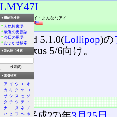
LMY47I
読み：エルエムワイ・よんななアイ
▼機能別検索
外語：
LMY47I
人気検索語
品詞：固有名詞
最近の更新語
Android 5.1.0(
Lollipop
)の
今日の用語
おまかせ検索
で、Nexus 5/6向け。
▼別の語で検索
目次
概要
▼索引検索
種類
ア
イ
ウ
エ
オ
特徴
カ
キ
ク
ケ
コ
サ
シ
ス
セ
ソ
概要
タ
チ
ツ
テ
ト
ナ
ニ
ヌ
ネ
ノ
2015(平成27)年
3月25日
、
ハ
ヒ
フ
ヘ
ホ