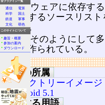
全プラグイン一覧
ハードウェアに依存する
通信
電算
科学
国土
に対応するソースリスト
鉄道
軍事
である。
文化
萌色
このサイトについて
実際、そのようにして多くのAn
趣旨・概要
参加の案内
端末は作られている。
ダウンロード
リンク
用語の所属
ファクトリーイメージ (An
Android 5.1
関連する用語