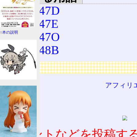
LMY47D
LMY47E
LMY47O
↑本の説明
LMY48B
広告
アフィリ
コメントなどを投稿す