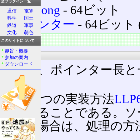
全プラグイン一覧
long long
‐ 64ビット
通信
電算
科学
国土
ポインター
‐ 64ビット 
鉄道
軍事
文化
萌色
特徴
このサイトについて
趣旨・概要
long
参加の案内
ダウンロード
longを、ポインター長
ある。
もう一つの実装方法
LLP
トであることである。ソ
必要な場合は、処理の方
る。