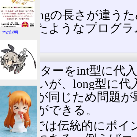
intとlongの長さが
想定したようなプログラ
↑本の説明
る。
UNIX
ポインターをint型に
できないが、long型に
ータ長が同じため問題が
ることができる。
UNIXでは伝統的にポイ