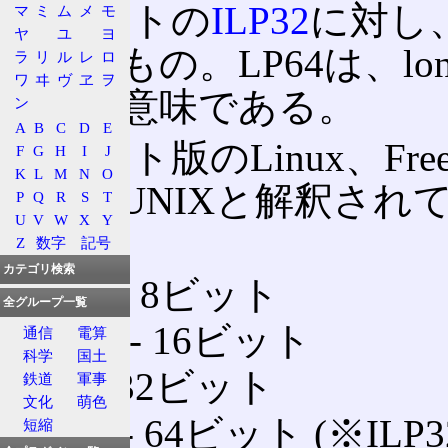
32ビットの
ILP32
に対し
マ
ミ
ム
メ
モ
ヤ
ユ
ヨ
化したもの。LP64は、l
ラ
リ
ル
レ
ロ
ワ
ヰ
ヴ
ヱ
ヲ
という意味である。
ン
A
B
C
D
E
64ビット版のLinux、Fre
F
G
H
I
J
K
L
M
N
O
一般にUNIXと解釈され
P
Q
R
S
T
U
V
W
X
Y
る。
Z
数字
記号
カテゴリ検索
char
‐ 8ビット
全グループ一覧
short
‐ 16ビット
通信
電算
科学
国土
int
‐ 32ビット
鉄道
軍事
文化
萌色
long
‐ 64ビット (※ILP
短縮