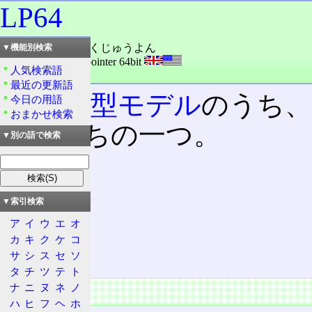
LP64
読み：エルピーろくじゅうよん
▼機能別検索
外語：
LP64: long,pointer 64bit
人気検索語
品詞：名詞
最近の更新語
データ型モデル
のうち、
今日の用語
おまかせ検索
境のうちの一つ。
▼別の語で検索
目次
概要
▼索引検索
特徴
ア
イ
ウ
エ
オ
long
カ
キ
ク
ケ
コ
UNIX
サ
シ
ス
セ
ソ
タ
チ
ツ
テ
ト
ナ
ニ
ヌ
ネ
ノ
概要
ハ
ヒ
フ
ヘ
ホ