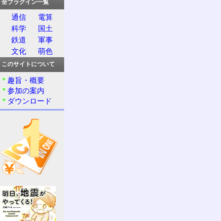
全プラグイン一覧
通信
電算
科学
国土
鉄道
軍事
文化
萌色
このサイトについて
趣旨・概要
参加の案内
ダウンロード