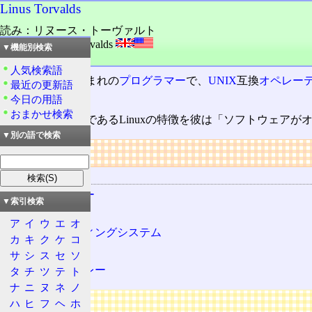
Linus Torvalds
読み：リヌース・トーヴァルト
外語：
Linus B. Torvalds
▼機能別検索
品詞：人名
人気検索語
フィンランド生まれの
プログラマー
で、
UNIX
互換
オペレー
最近の更新語
る。
今日の用語
おまかせ検索
オープンソース
であるLinuxの特徴を彼は「ソフトウェア
▼別の語で検索
リンク
関連する用語
プログラマー
▼索引検索
UNIX
ア
イ
ウ
エ
オ
オペレーティングシステム
カ
キ
ク
ケ
コ
Linux
サ
シ
ス
セ
ソ
シリコンバレー
タ
チ
ツ
テ
ト
ナ
ニ
ヌ
ネ
ノ
広告
ハ
ヒ
フ
ヘ
ホ