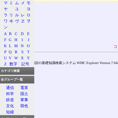
マ
ミ
ム
メ
モ
ヤ
ユ
ヨ
ラ
リ
ル
レ
ロ
ワ
ヰ
ヴ
ヱ
ヲ
ン
A
B
C
D
E
F
G
H
I
J
K
L
M
N
O
コ
P
Q
R
S
T
U
V
W
X
Y
通信用語の基礎知識検索システム WDIC Explorer Version 7.04a (
Z
数字
記号
カテゴリ検索
全グループ一覧
通信
電算
科学
国土
鉄道
軍事
文化
萌色
短縮