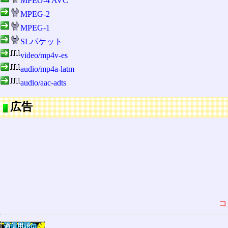
MPEG-4 AVC
MPEG-2
MPEG-1
SLパケット
video/mp4v-es
audio/mp4a-latm
audio/aac-adts
広告
コ