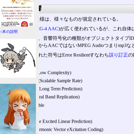
MPEG-4 音響
MPEG-4の音響仕様は、様々なものが規定されている。
中でも
AAC
(
MPEG-4 AAC
)が広く使われているが、これ自体
↑本の説明
MPEG-4 Audioは、音響符号化の種類がオブジェクト
用可能で、また後からAACではないMPEG Audioつまりmp3
下記、ERと附された符号はError Resilientすなわち
誤り訂正
の
AAC Main
AAC LC (Low Complexity)
AAC SSR (Scalable Sample Rate)
AAC LTP (Long Term Prediction)
SBR
(Spectral Band Replication)
AAC Scalable
TwinVQ
CELP
(Code Excited Linear Prediction)
HVXC (Harmonic Vector eXcitation Coding)