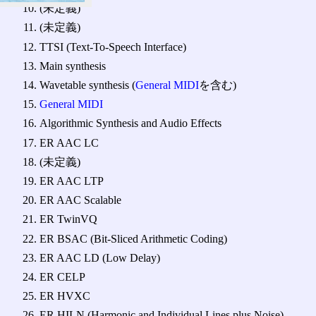
(未定義)
(未定義)
TTSI (Text-To-Speech Interface)
Main synthesis
Wavetable synthesis (
General MIDI
を含む)
General MIDI
Algorithmic Synthesis and Audio Effects
ER AAC LC
(未定義)
ER AAC LTP
ER AAC Scalable
ER TwinVQ
ER BSAC (Bit-Sliced Arithmetic Coding)
ER AAC LD (Low Delay)
ER CELP
ER HVXC
ER HILN (Harmonic and Individual Lines plus Noise)