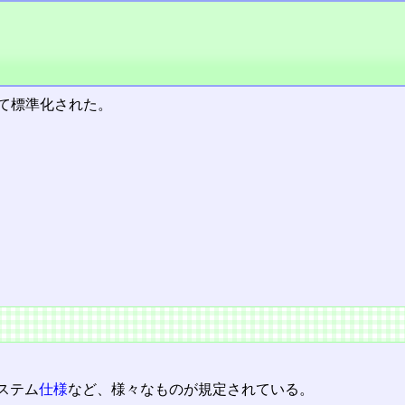
6として標準化された。
ステム
仕様
など、様々なものが規定されている。