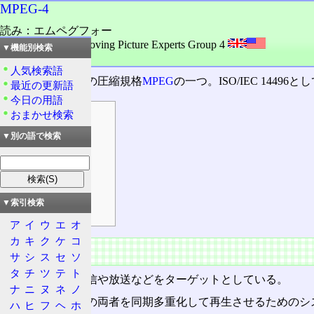
MPEG-4
読み：エムペグフォー
外語：
MPEG-4: Moving Picture Experts Group 4
▼機能別検索
品詞：固有名詞
人気検索語
動画および音声の圧縮規格
MPEG
の一つ。ISO/IEC 1449
最近の更新語
今日の用語
おまかせ検索
目次
概要
▼別の語で検索
規格
特徴
MPEG-4 音響
▼索引検索
MPEG-4 映像
ア
イ
ウ
エ
オ
カ
キ
ク
ケ
コ
概要
サ
シ
ス
セ
ソ
タ
チ
ツ
テ
ト
ネットワーク配信や放送などをターゲットとしている。
ナ
ニ
ヌ
ネ
ノ
動画、音声、その両者を同期多重化して再生させるためのシ
ハ
ヒ
フ
ヘ
ホ