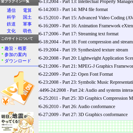
ISO/IEC 14496-13:2004 ‐ Part 13: Intellectual Property Manage
全プラグイン一覧
ISO/IEC 14496-14:2003 ‐ Part 14: MP4 file format
通信
電算
科学
国土
ISO/IEC 14496-15:2010 ‐ Part 15: Advanced Video Coding (AVC
鉄道
軍事
ISO/IEC 14496-16:2009 ‐ Part 16: Animation Framework eXte
文化
萌色
ISO/IEC 14496-17:2006 ‐ Part 17: Streaming text format
このサイトについて
ISO/IEC 14496-18:2004 ‐ Part 18: Font compression and stream
趣旨・概要
ISO/IEC 14496-19:2004 ‐ Part 19: Synthesized texture stream
参加の案内
ISO/IEC 14496-20:2008 ‐ Part 20: Lightweight Application Sc
ダウンロード
ISO/IEC 14496-21:2006 ‐ Part 21: MPEG-J Graphics Framewo
ISO/IEC 14496-22:2009 ‐ Part 22: Open Font Format
ISO/IEC 14496-23:2008 ‐ Part 23: Symbolic Music Representat
ISO/IEC TR 14496-24:2008 ‐ Part 24: Audio and systems intera
ISO/IEC 14496-25:2011 ‐ Part 25: 3D Graphics Compression M
ISO/IEC 14496-26:2010 ‐ Part 26: Audio conformance
ISO/IEC 14496-27:2009 ‐ Part 27: 3D Graphics conformance
特徴