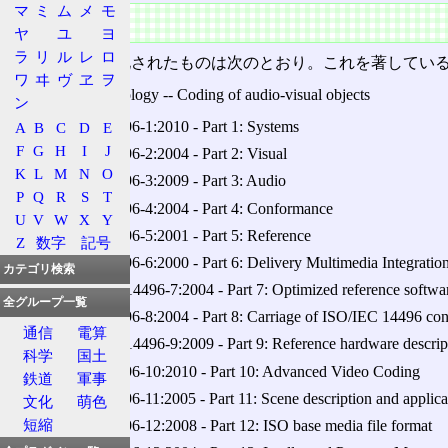
マ
ミ
ム
メ
モ
規格
ヤ
ユ
ヨ
ラ
リ
ル
レ
ロ
ISO/IECで規格化されたものは次のとおり。これを著して
ワ
ヰ
ヴ
ヱ
ヲ
Information technology -- Coding of audio-visual objects
ン
ISO/IEC 14496-1:2010 ‐ Part 1: Systems
A
B
C
D
E
F
G
H
I
J
ISO/IEC 14496-2:2004 ‐ Part 2: Visual
K
L
M
N
O
ISO/IEC 14496-3:2009 ‐ Part 3: Audio
P
Q
R
S
T
ISO/IEC 14496-4:2004 ‐ Part 4: Conformance
U
V
W
X
Y
ISO/IEC 14496-5:2001 ‐ Part 5: Reference
Z
数字
記号
ISO/IEC 14496-6:2000 ‐ Part 6: Delivery Multimedia Integrat
カテゴリ検索
ISO/IEC TR 14496-7:2004 ‐ Part 7: Optimized reference software
全グループ一覧
ISO/IEC 14496-8:2004 ‐ Part 8: Carriage of ISO/IEC 14496 con
通信
電算
ISO/IEC TR 14496-9:2009 ‐ Part 9: Reference hardware descrip
科学
国土
ISO/IEC 14496-10:2010 ‐ Part 10: Advanced Video Coding
鉄道
軍事
ISO/IEC 14496-11:2005 ‐ Part 11: Scene description and applica
文化
萌色
短縮
ISO/IEC 14496-12:2008 ‐ Part 12: ISO base media file format