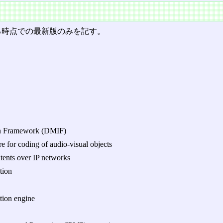
いる時点での最新版のみを記す。
ion Framework (DMIF)
 for coding of audio-visual objects
tents over IP networks
tion
tion engine