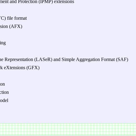
ment and Protection (IPMP) extensions
) file format
nsion (AFX)
ing
ene Representation (LASeR) and Simple Aggregation Format (SAF)
rk eXtensions (GFX)
ion
ction
odel