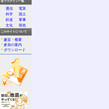
全プラグイン一覧
通信
電算
科学
国土
鉄道
軍事
文化
萌色
このサイトについて
趣旨・概要
参加の案内
ダウンロード