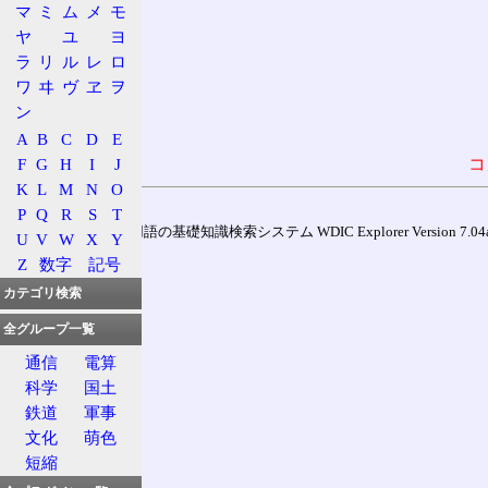
マ
ミ
ム
メ
モ
ヤ
ユ
ヨ
ラ
リ
ル
レ
ロ
ワ
ヰ
ヴ
ヱ
ヲ
ン
A
B
C
D
E
F
G
H
I
J
コ
K
L
M
N
O
P
Q
R
S
T
通信用語の基礎知識検索システム WDIC Explorer Version 7.04a (
U
V
W
X
Y
Z
数字
記号
カテゴリ検索
全グループ一覧
通信
電算
科学
国土
鉄道
軍事
文化
萌色
短縮