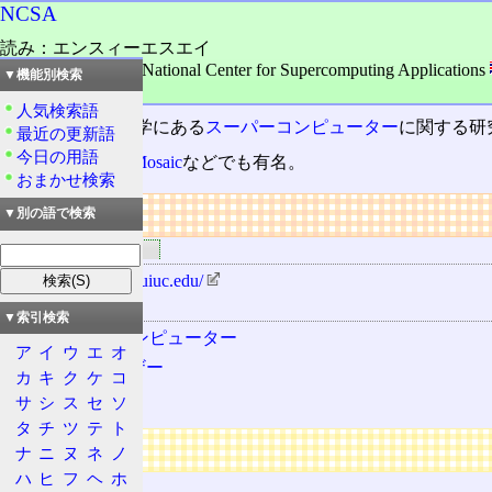
NCSA
読み：エンスィーエスエイ
外語：
NCSA: The National Center for Supercomputing Applications
▼機能別検索
品詞：団体組織名
人気検索語
米国イリノイ大学にある
スーパーコンピューター
に関する研
最近の更新語
今日の用語
Webブラウザー
Mosaic
などでも有名。
おまかせ検索
リンク
▼別の語で検索
関連するリンク
http://www.ncsa.uiuc.edu/
関連する用語
▼索引検索
スーパーコンピューター
ア
イ
ウ
エ
オ
Webブラウザー
カ
キ
ク
ケ
コ
Mosaic
サ
シ
ス
セ
ソ
タ
チ
ツ
テ
ト
広告
ナ
ニ
ヌ
ネ
ノ
ハ
ヒ
フ
ヘ
ホ