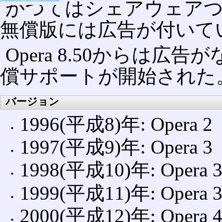
かつてはシェアウェア
無償版には広告が付いて
Opera 8.50からは
償サポートが開始された
バージョン
1996(平成8)年: Opera 2
1997(平成9)年: Opera 3
1998(平成10)年: Opera 3
1999(平成11)年: Opera 3
2000(平成12)年: Opera 4 