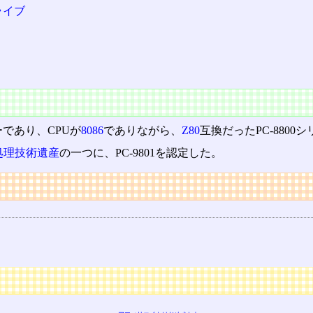
ライブ
であり、CPUが
8086
でありながら、
Z80
互換だったPC-880
処理技術遺産
の一つに、PC-9801を認定した。