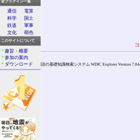
全プラグイン一覧
通信
電算
科学
国土
鉄道
軍事
文化
萌色
このサイトについて
コ
趣旨・概要
参加の案内
ダウンロード
通信用語の基礎知識検索システム WDIC Explorer Version 7.04a (