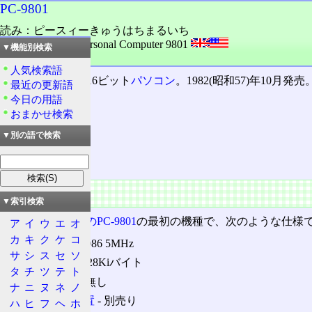
PC-9801
読み：ピースィーきゅうはちまるいち
外語：
PC-9801: Personal Computer 9801
▼機能別検索
品詞：商品名
人気検索語
NEC
の開発した16ビット
パソコン
。1982(昭和57)年10月発売
最近の更新語
今日の用語
おまかせ検索
目次
概要
▼別の語で検索
特徴
概要
▼索引検索
シリーズとしてのPC-9801
の最初の機種で、次のような仕様
ア
イ
ウ
エ
オ
カ
キ
ク
ケ
コ
CPU ‐ μPD8086 5MHz
サ
シ
ス
セ
ソ
メモリー ‐ 128Kiバイト
タ
チ
ツ
テ
ト
漢字ROM ‐ 無し
ナ
ニ
ヌ
ネ
ノ
外部記憶装置
‐ 別売り
ハ
ヒ
フ
ヘ
ホ