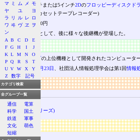
マ
ミ
ム
メ
モ
8インチまたは5インチ
2D
の
フロッピーディスクド
ヤ
ユ
ヨ
CMT
(カセットテープレコーダー)
ラ
リ
ル
レ
ロ
定価 ‐ 298,000円
ワ
ヰ
ヴ
ヱ
ヲ
ン
この仕様を基本として、後に様々な後継機が登場した。
A
B
C
D
E
特徴
F
G
H
I
J
K
L
M
N
O
PC-8800シリーズ
の上位機種として開発されたコンピューター
P
Q
R
S
T
2009(平成21)年
2月23日
、社団法人情報処理学会は第1回
情報
U
V
W
X
Y
Z
数字
記号
リンク
カテゴリ検索
用語の所属
全グループ一覧
NEC
通信
電算
PC-9801 (シリーズ)
科学
国土
鉄道
軍事
広告
文化
萌色
短縮