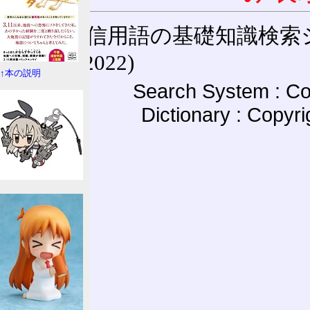
通信用語の基礎知識検索システム W
(27-May-2022)
↑本の説明
Search System : Co
Dictionary : Copyr