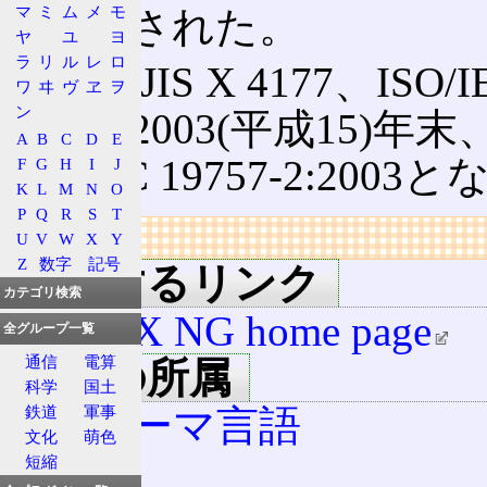
マ
ミ
ム
メ
モ
に用意された。
ヤ
ユ
ヨ
ラ
リ
ル
レ
ロ
規格はJIS X 4177、ISO
ワ
ヰ
ヴ
ヱ
ヲ
ン
の末の2003(平成15)年末
A
B
C
D
E
ISO/IEC 19757-2:200
F
G
H
I
J
K
L
M
N
O
P
Q
R
S
T
リンク
U
V
W
X
Y
Z
数字
記号
関連するリンク
カテゴリ検索
RELAX NG home page
全グループ一覧
通信
電算
用語の所属
科学
国土
スキーマ言語
鉄道
軍事
文化
萌色
XML
短縮