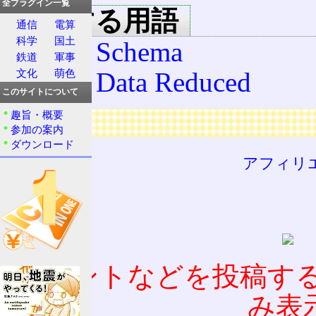
全プラグイン一覧
関連する用語
通信
電算
科学
国土
XML Schema
鉄道
軍事
XML Data Reduced
文化
萌色
このサイトについて
趣旨・概要
広告
参加の案内
ダウンロード
アフィリ
コメントなどを投稿す
み表