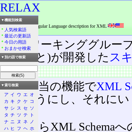
RELAX
読み：リラックス
▼機能別検索
外語：
RELAX: Regular Language description for XML
人気検索語
品詞：名詞
最近の更新語
XML
ワーキンググループ
今日の用語
おまかせ検索
たまこと)が開発した
ス
▼別の語で検索
概要
DTD
相当の機能で
XML S
▼索引検索
ア
イ
ウ
エ
オ
えるようにし、それにい
カ
キ
ク
ケ
コ
もの。
サ
シ
ス
セ
ソ
タ
チ
ツ
テ
ト
ナ
ニ
ヌ
ネ
ノ
DTDからXML Sche
ハ
ヒ
フ
ヘ
ホ