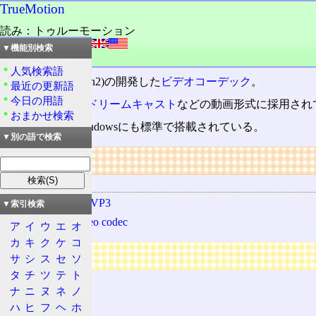
TrueMotion
読み：トゥルーモーション
外語：
TrueMotion
▼機能別検索
品詞：名詞
人気検索語
Duck社(現在のOn2)の開発した
ビデオコーデック
。
最近の更新語
今日の用語
セガサターン
、
ドリームキャスト
などの動画形式に採用され
おまかせ検索
コーデック
はWindowsにも標準で搭載されている。
▼別の語で検索
リンク
関連する用語
Open-Source VP3
▼索引検索
On2 VP6 video codec
ア
イ
ウ
エ
オ
カ
キ
ク
ケ
コ
広告
サ
シ
ス
セ
ソ
タ
チ
ツ
テ
ト
ナ
ニ
ヌ
ネ
ノ
ハ
ヒ
フ
ヘ
ホ