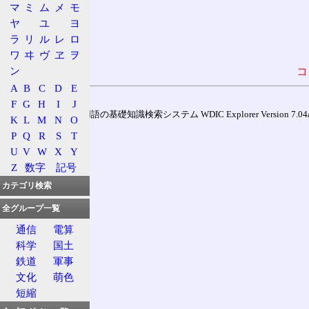
マ
ミ
ム
メ
モ
ヤ
ユ
ヨ
ラ
リ
ル
レ
ロ
ワ
ヰ
ヴ
ヱ
ヲ
ン
コ
A
B
C
D
E
F
G
H
I
J
通信用語の基礎知識検索システム WDIC Explorer Version 7.04a (
K
L
M
N
O
P
Q
R
S
T
U
V
W
X
Y
Z
数字
記号
カテゴリ検索
全グループ一覧
通信
電算
科学
国土
鉄道
軍事
文化
萌色
短縮