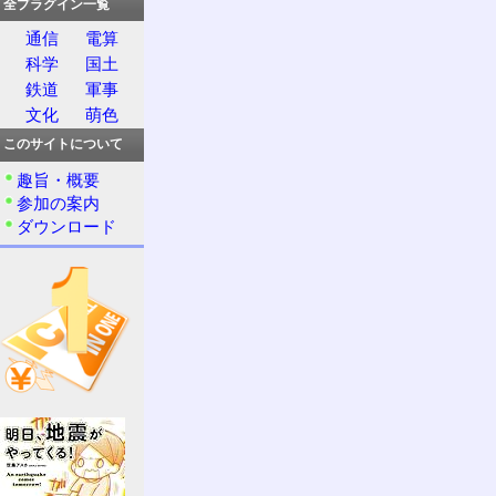
全プラグイン一覧
通信
電算
科学
国土
鉄道
軍事
文化
萌色
このサイトについて
趣旨・概要
参加の案内
ダウンロード