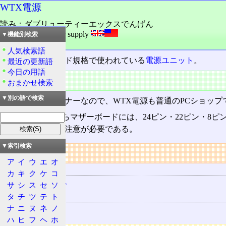
WTX電源
読み：ダブリューティーエックスでんげん
外語：
WTX Power supply
▼機能別検索
品詞：名詞
人気検索語
WTX
マザーボード規格で使われている
電源ユニット
。
最近の更新語
今日の用語
概要
おまかせ検索
▼別の語で検索
WTX自体がマイナーなので、WTX電源も普通のPCショッ
電源ユニットからマザーボードには、24ピン・22ピン・8
異なっているので注意が必要である。
▼索引検索
リンク
ア
イ
ウ
エ
オ
用語の所属
カ
キ
ク
ケ
コ
電源ユニット
サ
シ
ス
セ
ソ
関連する用語
タ
チ
ツ
テ
ト
ナ
ニ
ヌ
ネ
ノ
WTX
ハ
ヒ
フ
ヘ
ホ