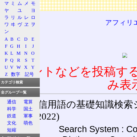
マ
ミ
ム
メ
モ
広告
ヤ
ユ
ヨ
ラ
リ
ル
レ
ロ
アフィリ
ワ
ヰ
ヴ
ヱ
ヲ
ン
A
B
C
D
E
F
G
H
I
J
K
L
M
N
O
P
Q
R
S
T
U
V
W
X
Y
コメントなどを投稿す
Z
数字
記号
み表
カテゴリ検索
全グループ一覧
通信用語の基礎知識検索システム W
通信
電算
科学
国土
(27-May-2022)
鉄道
軍事
文化
萌色
Search System : Co
短縮