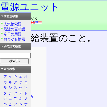
電源ユニット
▼機能別検索
読み：でんげんきかく
外語：
power unit
人気検索語
品詞：名詞
最近の更新語
今日の用語
電源供給装置のこと。
おまかせ検索
▼別の語で検索
目次
概要
技術
▼索引検索
電源ケーブル
ア
イ
ウ
エ
オ
規格
カ
キ
ク
ケ
コ
80PLUS
サ
シ
ス
セ
ソ
レーン
タ
チ
ツ
テ
ト
コンバイン出力
ナ
ニ
ヌ
ネ
ノ
特徴
ハ
ヒ
フ
ヘ
ホ