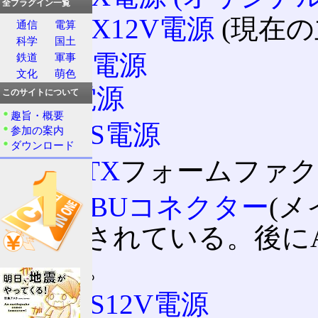
全プラグイン一覧
ATX12V電源
(現在の
通信
電算
科学
国土
WTX電源
鉄道
軍事
文化
萌色
SSI電源
このサイトについて
趣旨・概要
EPS電源
参加の案内
ダウンロード
BTX
フォームファク
MBUコネクター
(メ
更されている。後にAT
た。
EPS12V電源