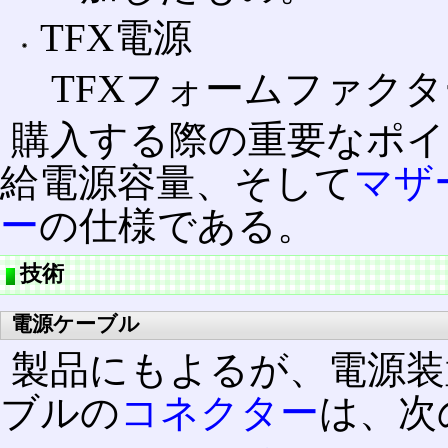
TFX電源
TFXフォームファク
購入する際の重要なポイ
給電源容量、そして
マザ
ー
の仕様である。
技術
電源ケーブル
製品にもよるが、電源装
ブルの
コネクター
は、次