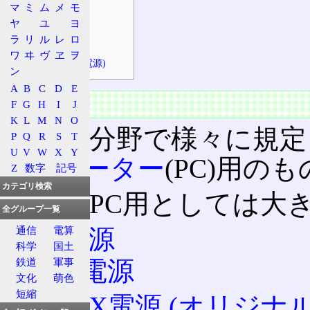
マ
ミ
ム
メ
モ
AT電源
ヤ
ユ
ヨ
ATX電源
ラ
リ
ル
レ
ロ
WTX電源
ワ
ヰ
ヴ
ヱ
ヲ
SSI電源(EPS電源)
ン
A
B
C
D
E
概要
F
G
H
I
J
K
L
M
N
O
様々な分野で様々に規定
P
Q
R
S
T
U
V
W
X
Y
ンピューター
(PC)用
Z
数字
記号
カテゴリ検索
現在のPC用としては大
全グループ一覧
AT電源
通信
電算
科学
国土
ATX電源
鉄道
軍事
文化
萌色
短縮
ATX電源 (オリジナル