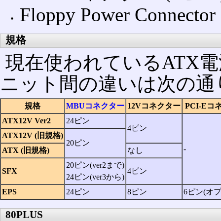
Floppy Power Connecto
規格
現在使われているATX
ニット間の違いは次の通
規格
MBUコネクター
12Vコネクター
PCI-E
ATX12V Ver2
24ピン
4ピン
ATX12V (旧規格)
20ピン
‐
ATX (旧規格)
なし
20ピン(ver2まで)
SFX
4ピン
24ピン(ver3から)
EPS
24ピン
8ピン
6ピン(オ
80PLUS