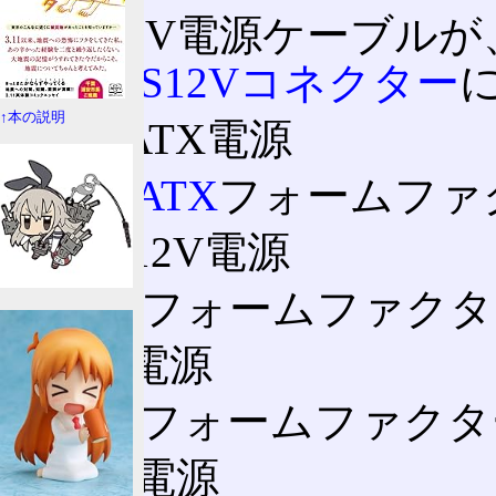
12V電源ケーブル
EPS12Vコネクター
↑本の説明
FlexATX電源
FlexATX
フォームファ
CFX12V電源
CFXフォームファク
LFX電源
LFXフォームファク
NLX電源