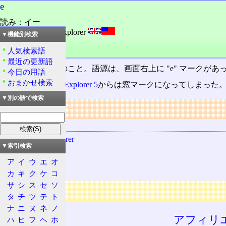
e
読み：イー
外語：
e: Internet Explorer
▼機能別検索
発音：í:
人気検索語
品詞：名詞
最近の更新語
Internet Explorer
のこと。語源は、画面右上に "e" マークが
今日の用語
おまかせ検索
ちなみに
Internet Explorer 5
からは窓マークになってしまった
▼別の語で検索
リンク
関連する用語
Internet Explorer
▼索引検索
Microsoft
ア
イ
ウ
エ
オ
IBM
カ
キ
ク
ケ
コ
サ
シ
ス
セ
ソ
広告
タ
チ
ツ
テ
ト
ナ
ニ
ヌ
ネ
ノ
アフィリ
ハ
ヒ
フ
ヘ
ホ