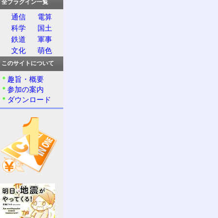
全プラグイン一覧
通信
電算
科学
国土
鉄道
軍事
文化
萌色
このサイトについて
趣旨・概要
参加の案内
ダウンロード