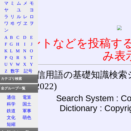
マ
ミ
ム
メ
モ
ヤ
ユ
ヨ
ラ
リ
ル
レ
ロ
ワ
ヰ
ヴ
ヱ
ヲ
ン
A
B
C
D
E
コメントなどを投稿す
F
G
H
I
J
K
L
M
N
O
み表
P
Q
R
S
T
U
V
W
X
Y
Z
数字
記号
通信用語の基礎知識検索システム W
カテゴリ検索
(27-May-2022)
全グループ一覧
Search System : Co
通信
電算
科学
国土
Dictionary : Copyr
鉄道
軍事
文化
萌色
短縮