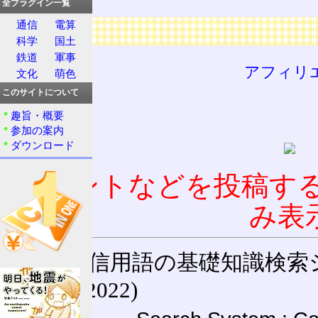
全プラグイン一覧
通信
電算
広告
科学
国土
鉄道
軍事
アフィリ
文化
萌色
このサイトについて
趣旨・概要
参加の案内
ダウンロード
コメントなどを投稿す
み表
通信用語の基礎知識検索システム W
(27-May-2022)