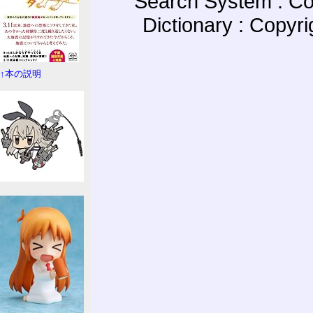
Search System : Co
Dictionary : Copyr
↑本の説明