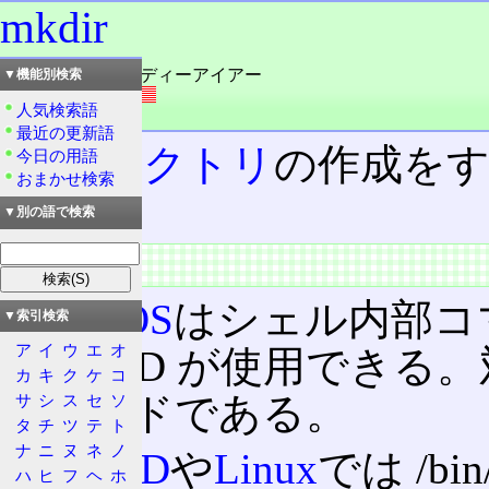
mkdir
読み：エムケイ・ディーアイアー
▼機能別検索
外語：
mkdir
人気検索語
品詞：商品名
最近の更新語
ディレクトリ
の作成を
今日の用語
おまかせ検索
ド。
▼別の語で検索
概要
MS-DOS
はシェル内部コマ
▼索引検索
ア
イ
ウ
エ
オ
形の MD が使用できる
カ
キ
ク
ケ
コ
コマンドである。
サ
シ
ス
セ
ソ
タ
チ
ツ
テ
ト
ナ
ニ
ヌ
ネ
ノ
FreeBSD
や
Linux
では /b
ハ
ヒ
フ
ヘ
ホ