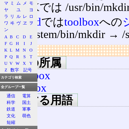
マ
ミ
ム
メ
モ
のUNIXでは /usr/bin
ヤ
ユ
ヨ
ラ
リ
ル
レ
ロ
Android
では
toolbox
への
ワ
ヰ
ヴ
ヱ
ヲ
ン
り、/system/bin/mkdir → 
A
B
C
D
E
F
G
H
I
J
リンク
K
L
M
N
O
P
Q
R
S
T
用語の所属
U
V
W
X
Y
Z
数字
記号
busybox
カテゴリ検索
toolbox
全グループ一覧
通信
電算
関連する用語
科学
国土
rmdir
鉄道
軍事
文化
萌色
cd
短縮