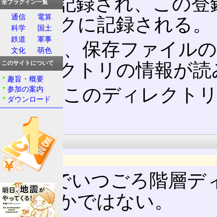
情報が記録され、この登
全プラグイン一覧
通信
電算
ディスクに記録される。
科学
国土
鉄道
軍事
そして、保存ファイルの
文化
萌色
ディレクトリの情報が読
このサイトについて
趣旨・概要
また、このディレクト
参加の案内
ダウンロード
る。
階層構造
UNIX
UNIXでいつごろ階層
かは定かではない。