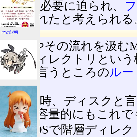
しかし必要に迫られ、
フ
導入されたと考えられる
↑本の説明
CP/MとDOS
CP/Mやその流れを汲むM
階層ディレクトリという
は今で言うところの
ルー
た。
この当時、ディスクと
なく、容量的にもこれで
MS-DOSで階層ディレ