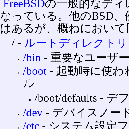
FreeBSD
の一般的なディ
なっている。他のBSD、例
はあるが、概ねにおいて
/ ‐
ルートディレクトリ
/bin
‐ 重要なユーザ
/boot
‐ 起動時に使
ル
/boot/defaul
/dev
‐ デバイスノー
/etc
‐ システム設定