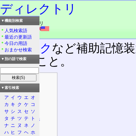
ディレクトリ
▼機能別検索
読み：ディレクトリ
外語：
directory
人気検索語
品詞：名詞
最近の更新語
今日の用語
ディスク
など補助記憶装
おまかせ検索
録簿のこと。
▼別の語で検索
目次
概要
▼索引検索
登録簿
ア
イ
ウ
エ
オ
階層構造
カ
キ
ク
ケ
コ
サ
シ
ス
セ
ソ
UNIX
タ
チ
ツ
テ
ト
CP/MとDOS
ナ
ニ
ヌ
ネ
ノ
特徴
ハ
ヒ
フ
ヘ
ホ
技術