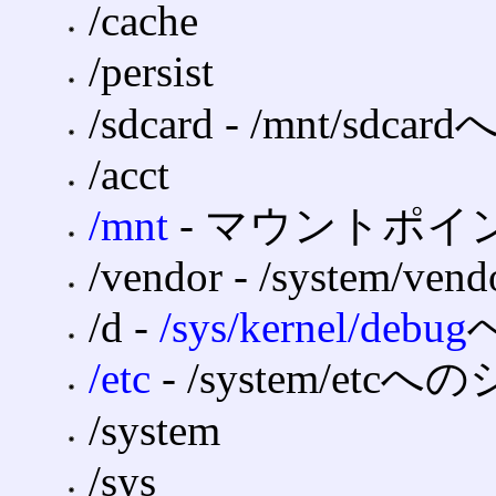
/cache
/persist
/sdcard ‐ /mnt/
/acct
/mnt
‐ マウントポイ
/vendor ‐ /syst
/d ‐
/sys/kernel/debug
/etc
‐ /system/e
/system
/sys