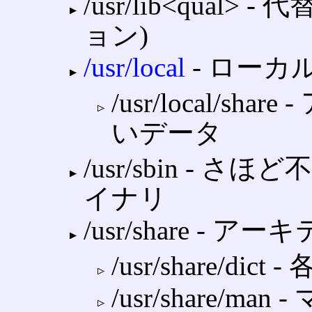
/usr/lib<qua
ョン)
/usr/local
‐ ロー
/usr/local/
いデータ
/usr/sbin ‐
イナリ
/usr/share 
/usr/share/d
/usr/share/ma