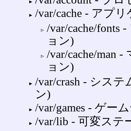
/var/cache 
/var/cache/f
ョン)
/var/cache/
ョン)
/var/crash 
ン)
/var/games ‐ 
/var/lib ‐ 可変