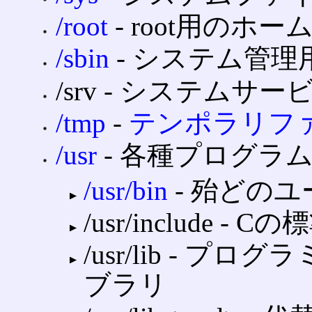
/root
‐ root用のホ
/sbin
‐ システム管理
/srv ‐ システムサ
/tmp
‐
テンポラリフ
/usr
‐ 各種プログラ
/usr/bin
‐ 殆どの
/usr/include
/usr/lib ‐ 
ブラリ