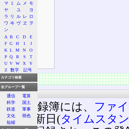
マ
ミ
ム
メ
モ
登録簿の構造
ヤ
ユ
ヨ
相対位置
ラ
リ
ル
レ
ロ
ワ
ヰ
ヴ
ヱ
ヲ
実例
ン
UNIX
A
B
C
D
E
FreeBSD
F
G
H
I
J
Linux
K
L
M
N
O
Android
P
Q
R
S
T
Windows XP
U
V
W
X
Y
Z
数字
記号
概要
カテゴリ検索
全グループ一覧
登録簿
通信
電算
科学
国土
この登録簿には、
ファイ
鉄道
軍事
イル更新日(
タイムスタ
文化
萌色
短縮