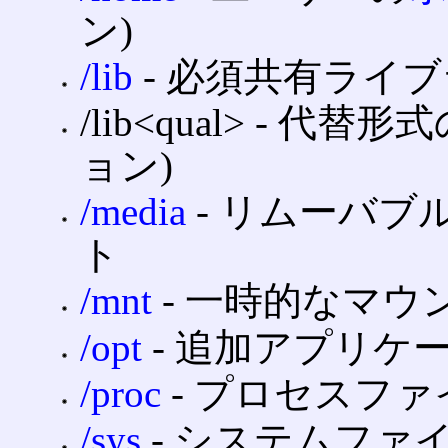
ン)
/lib
‐ 必須共有ライ
/lib<qual> ‐ 
ョン)
/media
‐ リムーバ
ト
/mnt
‐ 一時的なマウ
/opt
‐ 追加アプリケ
/proc
‐ プロセスファ
/sys
‐ システムファ