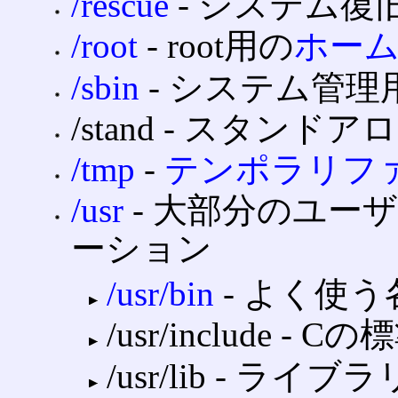
/rescue
‐ システム復
/root
‐ root用の
ホー
/sbin
‐ システム管理
/stand ‐ スタ
/tmp
‐
テンポラリフ
/usr
‐ 大部分のユー
ーション
/usr/bin
‐ よく使
/usr/include
/usr/lib ‐ ライブラ