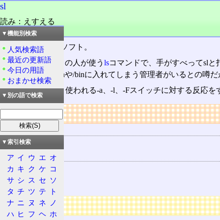
sl
読み：えすえる
品詞：名詞
▼機能別検索
キータイプ矯正ソフト。
人気検索語
最近の更新語
UNIX
を使う全ての人が使う
ls
コマンドで、手がすべってslと打っ
今日の用語
れる(まれに/usr/binや/binに入れてしまう管理者がいる
おまかせ検索
lsコマンドでよく使われる-a、-l、-Fスイッチに対する反
▼別の語で検索
リンク
用語の所属
SL
▼索引検索
関連する用語
ア
イ
ウ
エ
オ
カ
キ
ク
ケ
コ
コマンド
サ
シ
ス
セ
ソ
UNIX
タ
チ
ツ
テ
ト
ナ
ニ
ヌ
ネ
ノ
広告
ハ
ヒ
フ
ヘ
ホ