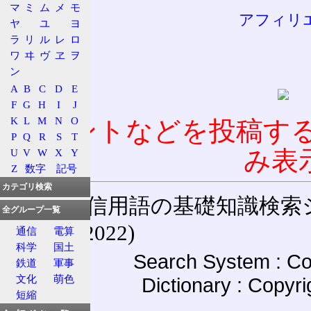
マ
ミ
ム
メ
モ
アフィリ
ヤ
ユ
ヨ
ラ
リ
ル
レ
ロ
ワ
ヰ
ヴ
ヱ
ヲ
ン
A
B
C
D
E
F
G
H
I
J
K
L
M
N
O
コメントなどを投稿す
P
Q
R
S
T
み表
U
V
W
X
Y
Z
数字
記号
カテゴリ検索
通信用語の基礎知識検索システム W
全グループ一覧
(27-May-2022)
通信
電算
科学
国土
Search System : Co
鉄道
軍事
文化
萌色
Dictionary : Copyr
短縮