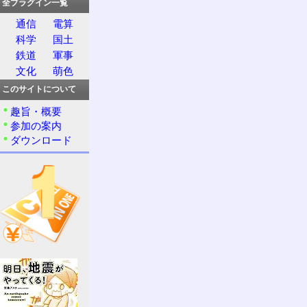
全プラグイン一覧
通信
電算
科学
国土
鉄道
軍事
文化
萌色
このサイトについて
趣旨・概要
参加の案内
ダウンロード