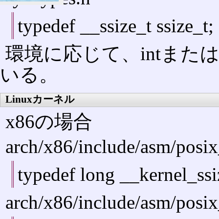
typedef __ssize_t ssize_t;
環境に応じて、intまたはl
いる。
Linuxカーネル
x86の場合
arch/x86/include/asm/posi
typedef long __kernel_ssi
arch/x86/include/asm/posi