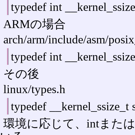
typedef int __kernel_ssize
ARMの場合
arch/arm/include/asm/posix
typedef int __kernel_ssize
その後
linux/types.h
typedef __kernel_ssize_t s
環境に応じて、intまたはl