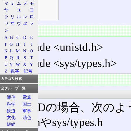
マ
ミ
ム
メ
モ
サフィックス
ヤ
ユ
ヨ
printf
ラ
リ
ル
レ
ロ
ワ
ヰ
ヴ
ヱ
ヲ
書式
ン
A
B
C
D
E
#include <unistd.h>
F
G
H
I
J
K
L
M
N
O
P
Q
R
S
T
#include <sys/types.h>
U
V
W
X
Y
Z
数字
記号
定義
カテゴリ検索
全グループ一覧
FreeBSD
通信
電算
FreeBSDの場合、次
科学
国土
鉄道
軍事
文化
萌色
unistd.hやsys/types.h
短縮