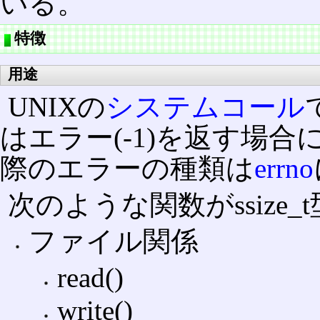
いる。
特徴
用途
UNIXの
システムコール
はエラー(-1)を返す場
際のエラーの種類は
errno
次のような関数がssize
ファイル関係
read()
write()