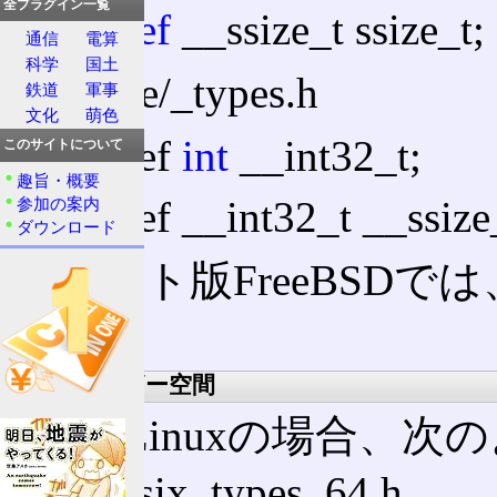
全プラグイン一覧
typedef
__ssize_t ssize_t;
通信
電算
科学
国土
machine/_types.h
鉄道
軍事
文化
萌色
typedef
int
__int32_t;
このサイトについて
趣旨・概要
typedef __int32_t __ssize
参加の案内
ダウンロード
32ビット版FreeBSD
る。
Linuxユーザー空間
x86用Linuxの場合、
asm/posix_types_64.h