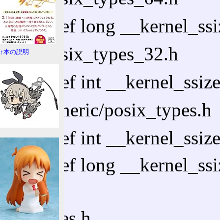
typedef long __kernel_ssi
asm/posix_types_32.h
↑本の説明
typedef int __kernel_ssize
asm-generic/posix_types.h
typedef int __kernel_ssize
typedef long __kernel_ssi
その後
sys/types.h