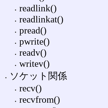
readlink()
readlinkat()
pread()
pwrite()
readv()
writev()
ソケット関係
recv()
recvfrom()