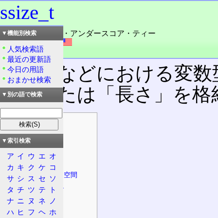
ssize_t
読み：エスサイズ・アンダースコア・ティー
▼機能別検索
外語：
ssize_t
人気検索語
品詞：名詞
最近の更新語
C/C++
などにおける変数
今日の用語
おまかせ検索
ー」または「長さ」を格
▼別の語で検索
目次
書式
▼索引検索
定義
ア
イ
ウ
エ
オ
FreeBSD
カ
キ
ク
ケ
コ
Linuxユーザー空間
サ
シ
ス
セ
ソ
Linuxカーネル
タ
チ
ツ
テ
ト
ナ
ニ
ヌ
ネ
ノ
特徴
ハ
ヒ
フ
ヘ
ホ
用途