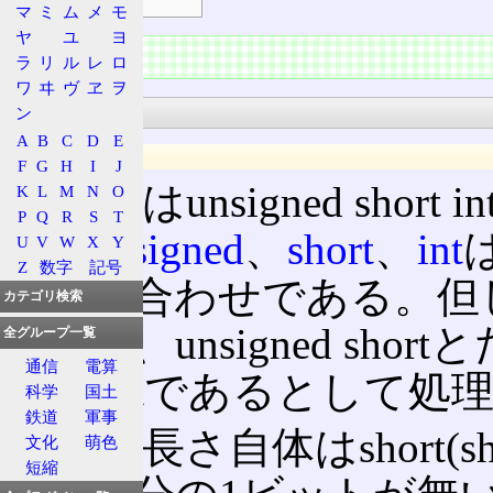
マ
ミ
ム
メ
モ
ヤ
ユ
ヨ
特徴
ラ
リ
ル
レ
ロ
ワ
ヰ
ヴ
ヱ
ヲ
C/C++
ン
A
B
C
D
E
仕様
F
G
H
I
J
正式にはunsigned sho
K
L
M
N
O
P
Q
R
S
T
す。
unsigned
、
short
、
int
U
V
W
X
Y
Z
数字
記号
の組み合わせである。但し、
カテゴリ検索
であり、unsigned shor
全グループ一覧
通信
電算
short intであるとして
科学
国土
鉄道
軍事
変数の長さ自体はshort(s
文化
萌色
短縮