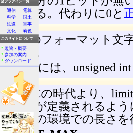
ビット分の1ビットが無
全プラグイン一覧
長くなる。代わりに0と
通信
電算
科学
国土
鉄道
軍事
printf
文化
萌色
printf
のフォーマット文字
このサイトについて
趣旨・概要
用いる。
参加の案内
ダウンロード
一般的には、unsigned i
マクロ定数
ANSI Cの時代より、li
ロ定数が定義されるよう
と、その環境での長さを