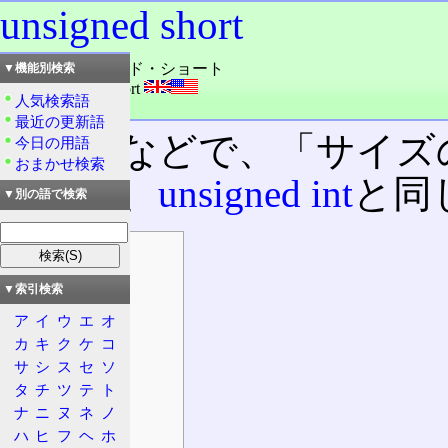
unsigned short
読み：アンサインド・ショート
▼機能別検索
外語：
unsigned short
人気検索語
品詞：名詞
最近の更新語
C/C++
などで、「サイズ
今日の用語
おまかせ検索
を示し、
unsigned int
と同
▼別の語で検索
目次
特徴
▼索引検索
C/C++
ア
イ
ウ
エ
オ
仕様
カ
キ
ク
ケ
コ
printf
サ
シ
ス
セ
ソ
マクロ定数
タ
チ
ツ
テ
ト
ナ
ニ
ヌ
ネ
ノ
typedef
ハ
ヒ
フ
ヘ
ホ
Java