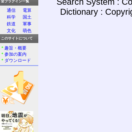
Search System : Co
全プラグイン一覧
Dictionary : Copyr
通信
電算
科学
国土
鉄道
軍事
文化
萌色
このサイトについて
趣旨・概要
参加の案内
ダウンロード