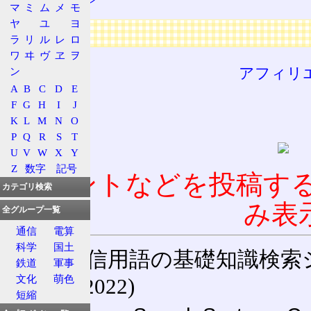
マ
ミ
ム
メ
モ
ヤ
ユ
ヨ
広告
ラ
リ
ル
レ
ロ
ワ
ヰ
ヴ
ヱ
ヲ
アフィリ
ン
A
B
C
D
E
F
G
H
I
J
K
L
M
N
O
P
Q
R
S
T
U
V
W
X
Y
Z
数字
記号
コメントなどを投稿す
カテゴリ検索
み表
全グループ一覧
通信
電算
科学
国土
通信用語の基礎知識検索システム W
鉄道
軍事
文化
萌色
(27-May-2022)
短縮