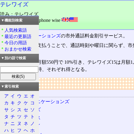
テレワイズ
読み：テレワイズ
外語：
telewize: telephone wise
▼機能別検索
品詞：名詞
人気検索語
NTTコミュニケーションズ
の市外通話料金割引サービス。
最近の更新語
今日の用語
毎月の定額料を支払うことで、通話時刻や曜日に関らず、市
おまかせ検索
ス。
▼別の語で検索
テレワイズ10は月額550円で 10%引き、テレワイズ15は月額1,
20,000円を超える時、それぞれ得となる。
リンク
▼索引検索
関連する用語
ア
イ
ウ
エ
オ
NTTコミュニケーションズ
カ
キ
ク
ケ
コ
サ
シ
ス
セ
ソ
テレジョーズ
タ
チ
ツ
テ
ト
テレチョイス
ナ
ニ
ヌ
ネ
ノ
テレホーダイ
ハ
ヒ
フ
ヘ
ホ
i・アイプラン